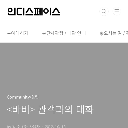
본문 바로가기
☀️예매하기
☀️단체관람 / 대관 안내
☀️오시는 길 /
Community/알림
<바비> 관객과의 대화
by 알 수 없는 사용자
2012. 10. 18.