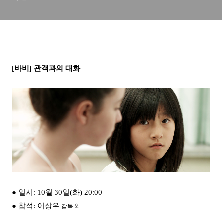
[바비]
관객과의 대화
● 일시: 10
월 30
일(화) 20:00
외
● 참석: 이상우
감독