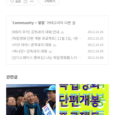
공감
구독하기
'
Community
>
알림
' 카테고리의 다른 글
[MB의 추억] 감독과의 대화 안내
2012.10.26
(0)
[독립영화 단편 개봉 프로젝트] 11월 1일, <창>
2012.10.25
개봉!
<미쓰 마마> 관객과의 대화
2012.10.16
(0)
(0)
<하나안> 감독과의 대화
2012.10.09
(0)
[인디스페이스 멤버십] 나는 독립영화愛人이다
2012.10.08
(0)
관련글