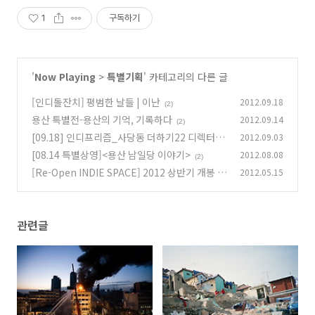
1
구독하기
'
Now Playing
>
특별기획
' 카테고리의 다른 글
[인디돌잔치] 평범한 날들 | 이난
2012.09.18
(2)
용산 특별전-용산의 기억, 기록하다
2012.09.14
(2)
[09.18] 인디프리즘_사당동 더하기22 디렉터스
2012.09.03
컷: 별 동네의 꿈
[08.14 특별상영]<용산 남일당 이야기>
2012.08.08
(2)
(2)
[Re-Open INDIE SPACE] 2012 상반기 개봉 독
2012.05.15
립영화 10선
(583)
관련글