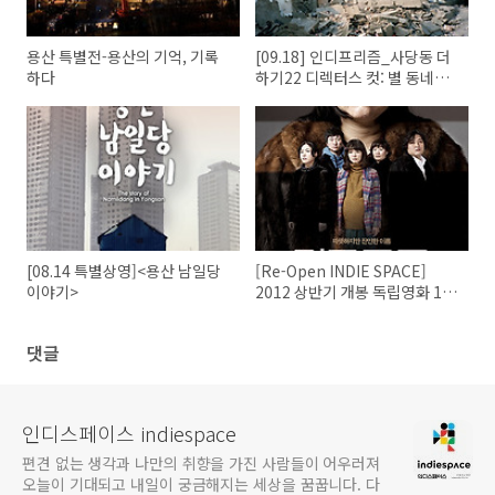
용산 특별전-용산의 기억, 기록
[09.18] 인디프리즘_사당동 더
하다
하기22 디렉터스 컷: 별 동네의
꿈
[08.14 특별상영]<용산 남일당
[Re-Open INDIE SPACE]
이야기>
2012 상반기 개봉 독립영화 10
선
댓글
인디스페이스 indiespace
편견 없는 생각과 나만의 취향을 가진 사람들이 어우러져
오늘이 기대되고 내일이 궁금해지는 세상을 꿈꿉니다. 다