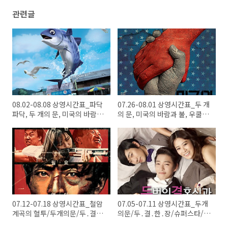
관련글
08.02-08.08 상영시간표_파닥
07.26-08.01 상영시간표_두 개
파닥, 두 개의 문, 미국의 바람과
의 문, 미국의 바람과 불, 우쿨렐
불, 우쿨렐레 사랑모임, 철암계
레 사랑모임, 철암계곡의 혈투,
곡의 혈투, 두.결.한.장, 어머니
두.결.한.장, 돼지의 왕, 어머니
07.12-07.18 상영시간표_철암
07.05-07.11 상영시간표_두개
계곡의 혈투/두개의문/두․결․
의문/두․결․한․장/슈퍼스타/돼
한․장/어머니
지의왕