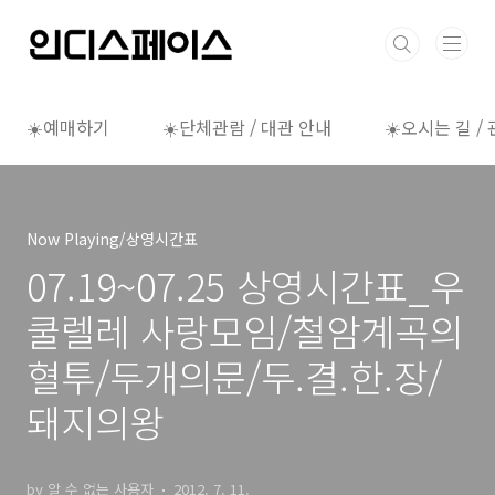
본문 바로가기
☀️예매하기
☀️단체관람 / 대관 안내
☀️오시는 길 /
Now Playing/상영시간표
07.19~07.25 상영시간표_우
쿨렐레 사랑모임/철암계곡의
혈투/두개의문/두.결.한.장/
돼지의왕
by 알 수 없는 사용자
2012. 7. 11.