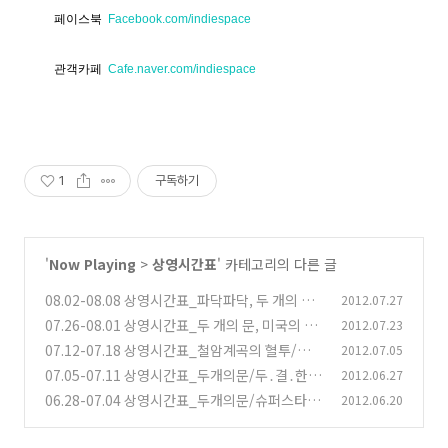
페이스북
Facebook.com/indiespace
관객카페
Cafe.naver.com/indiespace
1
구독하기
'
Now Playing
>
상영시간표
' 카테고리의 다른 글
08.02-08.08 상영시간표_파닥파닥, 두 개의 문,
2012.07.27
미국의 바람과 불, 우쿨렐레 사랑모임, 철암계곡
07.26-08.01 상영시간표_두 개의 문, 미국의 바
2012.07.23
의 혈투, 두.결.한.장, 어머니
람과 불, 우쿨렐레 사랑모임, 철암계곡의 혈투,
(2)
07.12-07.18 상영시간표_철암계곡의 혈투/두개
2012.07.05
두.결.한.장, 돼지의 왕, 어머니
의문/두․결․한․장/어머니
(2)
07.05-07.11 상영시간표_두개의문/두․결․한․
2012.06.27
(2)
장/슈퍼스타/돼지의왕
06.28-07.04 상영시간표_두개의문/슈퍼스타/
2012.06.20
(2)
두결한장/돼지의왕/U.F.O./레드마리아
(2)