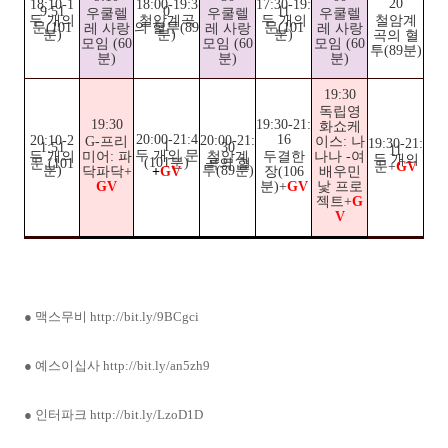
20
18:10-1
18:00-19:3
17:30-19:
9:51
0
11
우쿨렐
우쿨렐
우쿨렐
두 개의
철암계곡
두 개의
철암계
문(101
의 혈투(89
문(101
레 사랑
레 사랑
레 사랑
분)
분)
분)
곡의 혈
모임 (60
모임 (60
모임 (60
투(89분)
분)
분)
분)
19:30
독립영
19:30
19:30-21:
화쇼케
20:00-21:4
16
20:10-2
20:00-21:
G-프리
이스: 나
19:30-21:
1
1:51
30
11
두 개의 문
두 개의
미어: 파
철암계
두결한
나나 -여
두 개의
(101분)
문 (101
곡의 혈
문+
GV
분)
투(89분)
닥파닥+
장(106
배우민
+
GV
GV
분)+
GV
낯 프로
젝트+
G
V
● 맥스무비
http://bit.ly/9BCgci
● 예스이십사
http://bit.ly/an5zh9
●
인터파크
http://bit.ly/LzoD1D