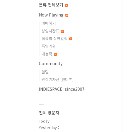
분류 전체보기
Now Playing
예매하기
상영시간표
작품별 상영일정
특별기획
개봉작
Community
알림
관객기자단 [인디즈]
INDIESPACE, since2007
전체 방문자
Today :
Yesterday :