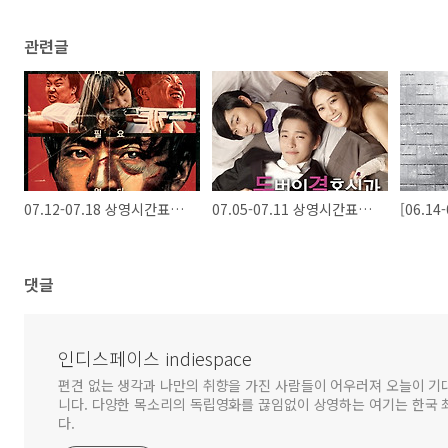
관련글
07.12-07.18 상영시간표_철암계곡의 혈투/두개의문/두․결․한․장/어머니
07.05-07.11 상영시간표_두개의문/두․결․한․장/슈퍼스타/돼지의왕
댓글
인디스페이스 indiespace
편견 없는 생각과 나만의 취향을 가진 사람들이 어우러져 오늘이 기
니다. 다양한 목소리의 독립영화를 끊임없이 상영하는 여기는 한국
다.