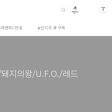
프레젠트) 안내
☀️인디즈 큐 구독
🌈상영시간표
돼지의왕/U.F.O./레드