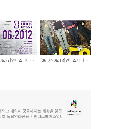
[06.14-06.27]인디스페이스 상영시간표 선공개!_슈퍼스타,두개의문,UFO,돼지의왕,레드마리아 외
[06.07-06.13]인디스페이스 상영시간표_슈퍼스타, U.F.O., 돼지의 왕, 레드 마리아, 어머니
대되고 내일이 궁금해지는 세상을 꿈꿉
 최초 독립영화전용관 인디스페이스입니