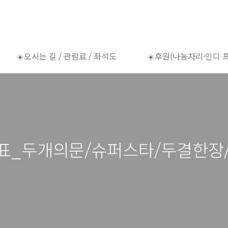
☀️오시는 길 / 관람료 / 좌석도
☀️후원(나눔자리·인디 
영시간표_두개의문/슈퍼스타/두결한장/