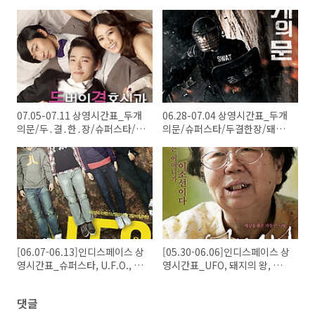
07.05-07.11 상영시간표_두개
06.28-07.04 상영시간표_두개
의문/두․결․한․장/슈퍼스타/돼
의문/슈퍼스타/두결한장/돼지
지의왕
의왕/U.F.O./레드마리아
[06.07-06.13]인디스페이스 상
[05.30-06.06]인디스페이스 상
영시간표_슈퍼스타, U.F.O., 돼
영시간표_UFO, 돼지의 왕, 레드
지의 왕, 레드 마리아, 어머니
마리아, 어머니
댓글