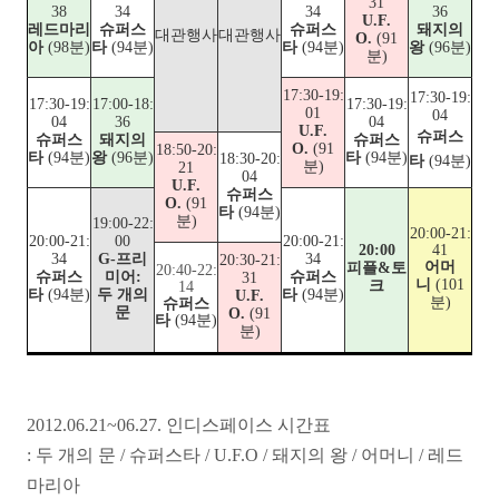
31
38
34
34
36
U.F.
레드마리
슈퍼스
슈퍼스
돼지의
대관행사
대관행사
O.
(91
아
(98분)
타
(94분)
타
(94분)
왕
(96분)
분)
17:30-19:
17:30-19:
17:30-19:
17:00-18:
17:30-19:
01
04
04
36
04
U.F.
슈퍼스
슈퍼스
돼지의
슈퍼스
O.
(91
18:50-20:
타
(94분)
왕
(96분)
타
(94분)
18:30-20:
타
(94분)
분)
21
04
U.F.
슈퍼스
O.
(91
타
(94분)
분)
19:00-22:
20:00-21:
20:00-21:
00
20:00-21:
20:00
41
34
G-프리
34
20:30-21:
어머
피플&토
20:40-22:
슈퍼스
미어:
슈퍼스
31
니
(101
크
14
타
(94분)
두 개의
타
(94분)
U.F.
분)
슈퍼스
문
O.
(91
타
(94분)
분)
2012.06.21~06.27. 인디스페이스 시간표
: 두 개의 문 / 슈퍼스타 / U.F.O / 돼지의 왕 / 어머니 / 레드
마리아