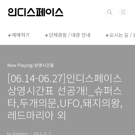
본문 바로가기
☀️예매하기
☀️단체관람 / 대관 안내
☀️오시는 길 /
Now Playing/상영시간표
[06.14-06.27]인디스페이스
상영시간표 선공개!_슈퍼스
타,두개의문,UFO,돼지의왕,
레드마리아 외
by Banglee
2012. 6. 7.