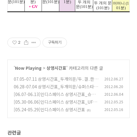
문
(101
분
)
분
)
문
(101
분
)
1
분
)
두 개의
두 개의 문
어머니
(1
+ GV
문
(101
분
)
(101
분
)
01
분
)
2
구독하기
'
Now Playing
>
상영시간표
' 카테고리의 다른 글
07.05-07.11 상영시간표_두개의문/두․결․한․
2012.06.27
장/슈퍼스타/돼지의왕
06.28-07.04 상영시간표_두개의문/슈퍼스타/
2012.06.20
(2)
두결한장/돼지의왕/U.F.O./레드마리아
[06.07-06.13]인디스페이스 상영시간표_슈퍼
2012.06.04
(2)
스타, U.F.O., 돼지의 왕, 레드 마리아, 어머니
[05.30-06.06]인디스페이스 상영시간표_UFO,
2012.05.25
(2)
돼지의 왕, 레드 마리아, 어머니
[05.24-05.29]인디스페이스 상영시간표
2012.05.16
(2)
(6)
관련글