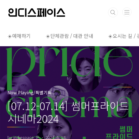
본문 바로가기
☀️예매하기
☀️단체관람 / 대관 안내
☀️오시는 길 /
Now Playing/특별기획
[07.12-07.14] 썸머프라이드
시네마2024
by indiespace_은
2024. 6. 18.