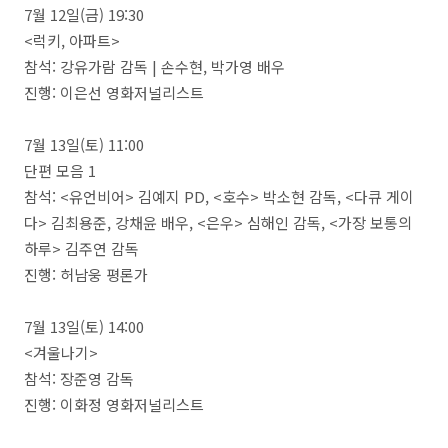
7월 12일(금) 19:30
<럭키, 아파트>
참석: 강유가람 감독 | 손수현, 박가영 배우
진행: 이은선 영화저널리스트
7월 13일(토) 11:00
단편 모음 1
참석: <유언비어> 김예지 PD, <호수> 박소현 감독, <다큐 게이
다> 김최용준, 강채윤 배우, <은우> 심해인 감독, <가장 보통의
하루> 김주연 감독
진행: 허남웅 평론가
7월 13일(토) 14:00
<겨울나기>
참석: 장준영 감독
진행: 이화정 영화저널리스트