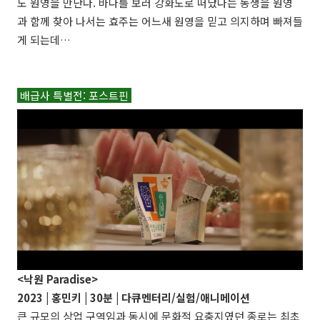
도 원영을 만난다. 바다를 보러 강화도로 떠났다는 동생을 원영
과 함께 찾아 나서는 효주는 어느새 원영을 믿고 의지하며 빠져들
게 되는데…
배급사 특별전: 포스트핀
<낙원 Paradise>
2023 |
홍민키
| 30분 | 다큐멘터리/실험/애니메이션
큰 규모의 상업 구역임과 동시에 문화적 요충지였던 종로는 최초