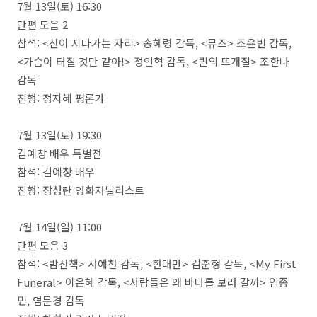
7월 13일(토) 16:30
단편 모음 2
참석: <산이 지나가는 자리> 송혜령 감독, <뮤즈> 조윤빈 감독,
<가슴이 터질 것만 같아!> 정인혁 감독, <퀸의 뜨개질> 조한나
감독
진행: 정지혜 평론가
7월 13일(토) 19:30
김예창 배우 특별전
참석: 김예창 배우
진행: 장성란 영화저널리스트
7월 14일(일) 11:00
단편 모음 3
참석: <밤산책> 서예찬 감독, <한대만> 김준형 감독, <My First
Funeral> 이은혜 감독, <사람들은 왜 바다를 보러 갈까> 임종
민, 염문경 감독