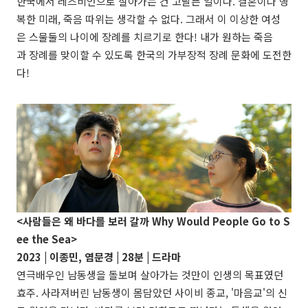
한국에서 레즈비언으로 살아가는 건 고달픈 일이다. 결혼이나 행
복한 미래, 죽음 따위는 생각할 수 없다. 그래서 이 이상한 여성
은 스물둘의 나이에 장례를 치르기로 한다! 내가 원하는 죽음
과 장례를 맞이할 수 있도록 한국의 가부장적 장례 문화에 도전한
다!
<사람들은 왜 바다를 보러 갈까 Why Would People Go to S
ee the Sea>
2023 |
이종민, 염문경
| 28분 | 드라마
연극배우인 남동생을 돌보며 살아가는 것만이 인생의 목표였던
효주. 사라져버린 남동생이 몸담았던 사이비 종교, '마음교'의 신