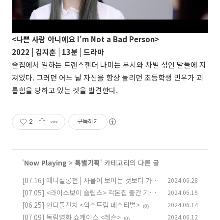
<나쁜 사람 아니에요 I'm Not a Bad Person>
2022 |
김지훈
| 13분 |
드라마
술집에서 일하는 트랜스젠더 나미는 무시와 차별 섞인 말들에 지
쳐있다. 그러던 어느 날 자신을 항상 놀리던 초등학생 민우가 괴
롭힘을 당하고 있는 것을 발견한다.
2
구독하기
'
Now Playing
>
특별기획
' 카테고리의 다른 글
[07.16] 애니살롱전 | 사물이 보이는 것보다 가까
2024.06.28
이 있음
[07.05] <라이스보이 슬립스> 각본집 출간 기념
2024.06.19
(0)
상영회
[06.25] 인디돌잔치 <익스트림 페스티벌>
2024.06.14
(0)
(0)
[07.09] 독립영화 쇼케이스 <레슨>
2024.06.12
(0)