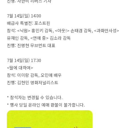
진행: 차한비 리버스 기자
7월 14일(일) 14:00
배급사 특별전: 포스트핀
참석: <낙원> 홍민키 감독, <아웃!> 손태겸 감독, <과화만사성>
유재인 감독, <연애 중> 김소라 감독
진행: 진명현 무브먼트 대표
7월 14일(일) 17:30
<딸에 대하여>
참석: 이미랑 감독, 오민애 배우
진행: 김현민 영화저널리스트
* 참석자는 변경될 수 있습니다.
* 행사 당일 온라인 예매 환불이 불가합니다.