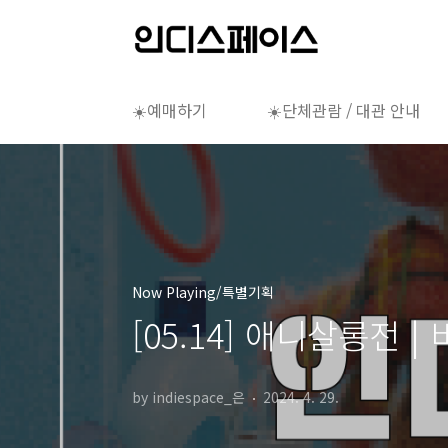
본문 바로가기
☀️예매하기
☀️단체관람 / 대관 안내
Now Playing/특별기획
[05.14] 애니살롱전 
by indiespace_은
2024. 4. 29.