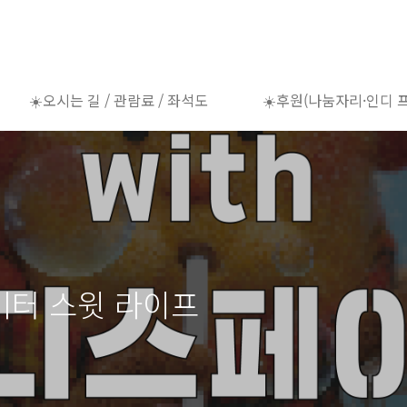
☀️오시는 길 / 관람료 / 좌석도
☀️후원(나눔자리·인디 
| 비터 스윗 라이프