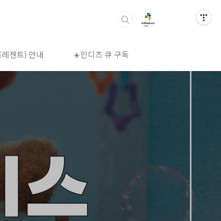
프레젠트) 안내
☀️인디즈 큐 구독
🌈상영시간표