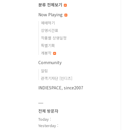
분류 전체보기
Now Playing
예매하기
상영시간표
작품별 상영일정
특별기획
개봉작
Community
알림
관객기자단 [인디즈]
INDIESPACE, since2007
전체 방문자
Today :
Yesterday :