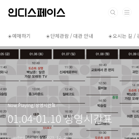
본문 바로가기
☀️예매하기
☀️단체관람 / 대관 안내
☀️오시는 길 /
Now Playing/상영시간표
01.04-01.10 상영시간표
by indiespace_은
2023. 12. 28.