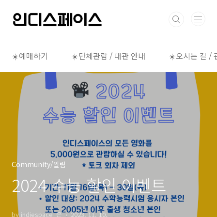
본문 바로가기
☀️예매하기
☀️단체관람 / 대관 안내
☀️오시는 길 /
Community/알림
2024 수능 할인 이벤트
by indiespace_은
2023. 11. 10.