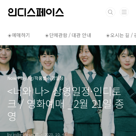
본문 바로가기
☀️예매하기
☀️단체관람 / 대관 안내
☀️오시는 길 /
Now Playing/작품별 상영일정
<너와 나> 상영일정·인디토
크 / 영화예매 _2월 21일 종
영
by indiespace_은
2023. 10. 4.