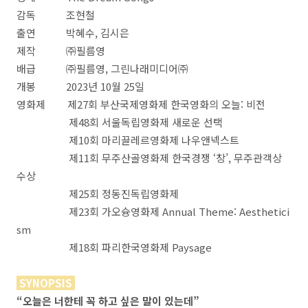
감독 조현철
출연 박혜수, 김시은
제작 ㈜필름영
배급 ㈜필름영, 그린나래미디어㈜
개봉 2023년 10월 25일
영화제 제27회 부산국제영화제 한국영화의 오늘: 비전
제48회 서울독립영화제 새로운 선택
제10회 마리끌레르영화제 나우앤넥스트
제11회 무주산골영화제 한국경쟁 ‘창’, 무주관객상
수상
제25회 정동진독립영화제
제23회 가오슝영화제 Annual Theme: Aesthetici
sm
제18회 파리한국영화제 Paysage
SYNOPSIS
“오늘은 너한테 꼭 하고 싶은 말이 있는데”