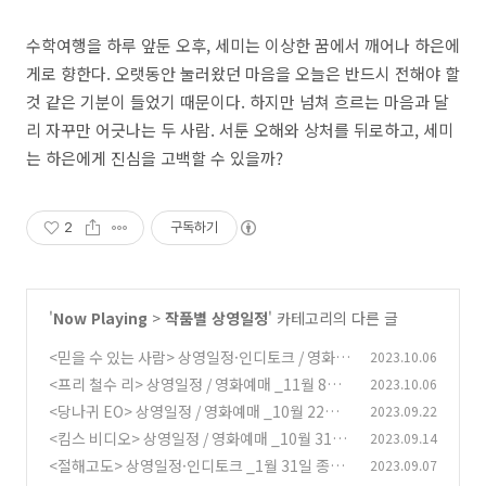
수학여행을 하루 앞둔 오후, 세미는 이상한 꿈에서 깨어나 하은에
게로 향한다. 오랫동안 눌러왔던 마음을 오늘은 반드시 전해야 할
것 같은 기분이 들었기 때문이다. 하지만 넘쳐 흐르는 마음과 달
리 자꾸만 어긋나는 두 사람. 서툰 오해와 상처를 뒤로하고, 세미
는 하은에게 진심을 고백할 수 있을까?
2
구독하기
'
Now Playing
>
작품별 상영일정
' 카테고리의 다른 글
<믿을 수 있는 사람> 상영일정·인디토크 / 영화
2023.10.06
예매 _11월 16일 종영
<프리 철수 리> 상영일정 / 영화예매 _11월 8일
2023.10.06
(0)
종영
<당나귀 EO> 상영일정 / 영화예매 _10월 22일
2023.09.22
(0)
종영
<킴스 비디오> 상영일정 / 영화예매 _10월 31일
2023.09.14
(0)
종영
<절해고도> 상영일정·인디토크 _1월 31일 종영
2023.09.07
(0)