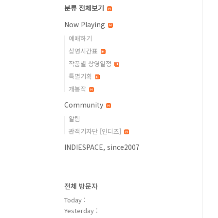
분류 전체보기
Now Playing
예매하기
상영시간표
작품별 상영일정
특별기획
개봉작
Community
알림
관객기자단 [인디즈]
INDIESPACE, since2007
전체 방문자
Today :
Yesterday :