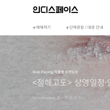
본문 바로가기
☀️예매하기
☀️단체관람 / 대관 안내
Now Playing/작품별 상영일정
<절해고도> 상영일정·인
by indiespace_은
2023. 9. 7.