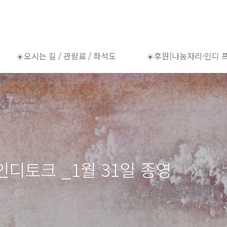
☀️오시는 길 / 관람료 / 좌석도
☀️후원(나눔자리·인디 
디토크 _1월 31일 종영