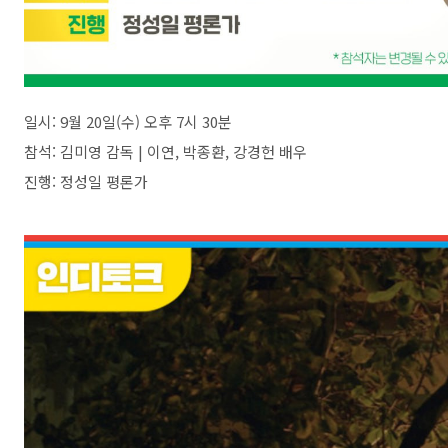
일시: 9월 20일(수) 오후 7시 30분
참석: 김미영 감독 | 이연, 박종환, 강경헌 배우
진행: 정성일 평론가