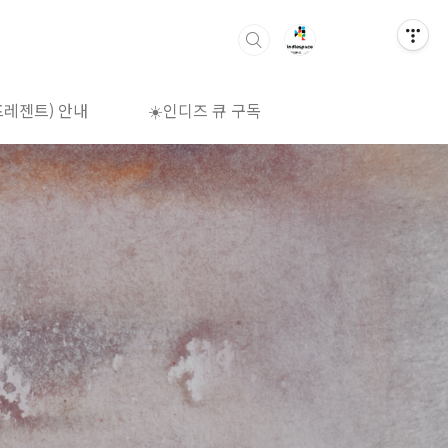
프레젠트) 안내
☀️인디즈 큐 구독
🌈상영시간표