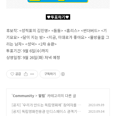
💖투표하기💖
후보작: <성적표의 김민영> <둠둠> <홈리스> <썬더버드> <기
기묘묘> <달이 지는 밤> <지금, 이대로가 좋아요> <물방울을 그
리는 남자> <성덕> <2차 송환>
투표기간: 9월 6일(수)까지
상영일정: 9월 26일(화) 저녁 예정
공감
구독하기
'
Community
>
알림
' 카테고리의 다른 글
[공지] '우리가 만드는 독립영화제' 참여자를 모
2023.09.09
집합니다
[공지] 독립영화전용관 인디스페이스 관객기자
2023.09.04
(0)