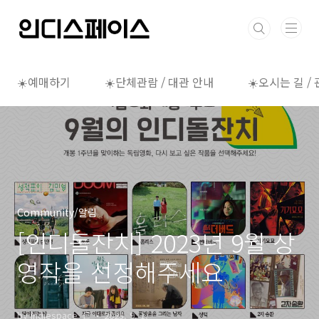
본문 바로가기
☀️예매하기
☀️단체관람 / 대관 안내
☀️오시는 길 /
Community/알림
[인디돌잔치] 2023년 9월 상
영작을 선정해주세요
by indiespace_은
2023. 9. 1.