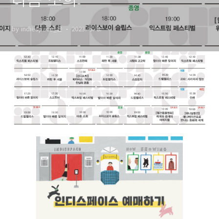
by indiespace_은
2023. 6. 8.