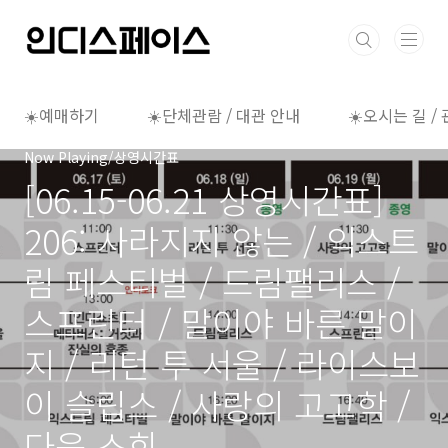
본문 바로가기
☀️예매하기
☀️단체관람 / 대관 안내
☀️오시는 길 /
Now Playing/상영시간표
[06.15-06.21 상영시간표]
206: 사라지지 않는 / 익스트
림 페스티벌 / 드림팰리스 /
스프린터 / 말이야 바른 말이
지 / 리턴 투 서울 / 라이스보
이 슬립스 / 사랑의 고고학 /
다음 소희