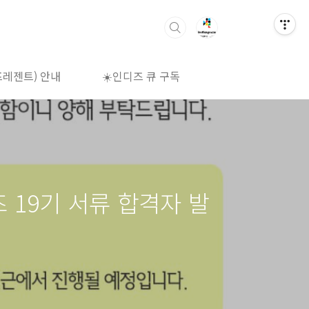
프레젠트) 안내
☀️인디즈 큐 구독
🌈상영시간표
19기 서류 합격자 발