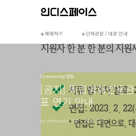
본문 바로가기
☀️예매하기
☀️단체관람 / 대관 안내
Community/알림
[공지] 독립영화전용관
표 연기 안내
by indiespace_가람
2023. 2. 17.