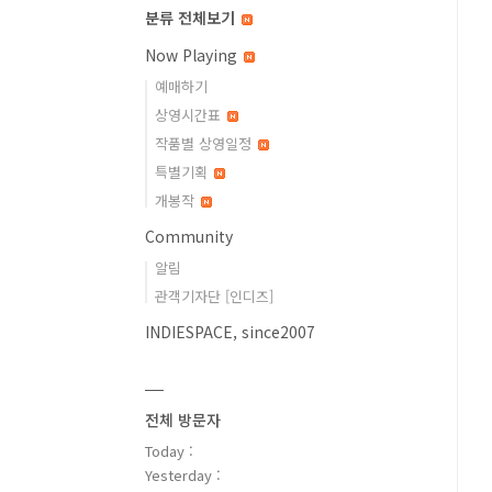
분류 전체보기
Now Playing
예매하기
상영시간표
작품별 상영일정
특별기획
개봉작
Community
알림
관객기자단 [인디즈]
INDIESPACE, since2007
전체 방문자
Today :
Yesterday :