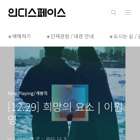
본문 바로가기
☀️예매하기
☀️단체관람 / 대관 안내
☀️오시는 길 /
Now Playing/개봉작
[12.29] 희망의 요소 | 이원
영
by indiespace_은
2022. 12. 9.