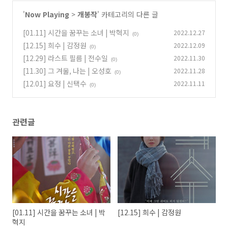
'
Now Playing
>
개봉작
' 카테고리의 다른 글
[01.11] 시간을 꿈꾸는 소녀 | 박혁지
2022.12.27
(0)
[12.15] 희수 | 감정원
2022.12.09
(0)
[12.29] 라스트 필름 | 전수일
2022.11.30
(0)
[11.30] 그 겨울, 나는 | 오성호
2022.11.28
(0)
[12.01] 요정 | 신택수
2022.11.11
(0)
관련글
[01.11] 시간을 꿈꾸는 소녀 | 박
[12.15] 희수 | 감정원
혁지