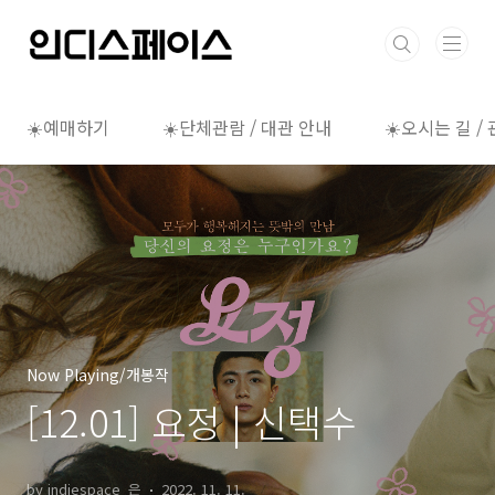
본문 바로가기
☀️예매하기
☀️단체관람 / 대관 안내
☀️오시는 길 /
Now Playing/개봉작
[12.01] 요정 | 신택수
by indiespace_은
2022. 11. 11.