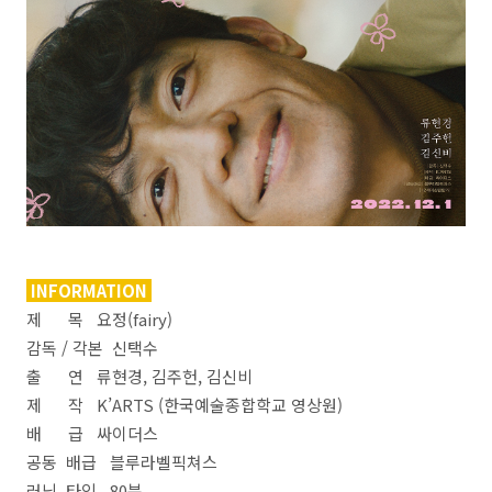
INFORMATION
제 목 요정(fairy)
감독 / 각본 신택수
출 연 류현경, 김주헌, 김신비
제 작 K’ARTS (한국예술종합학교 영상원)
배 급 싸이더스
공동 배급 블루라벨픽쳐스
러닝 타임 80분