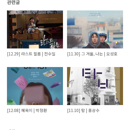
관련글
[12.29] 라스트 필름 | 전수일
[11.30] 그 겨울, 나는 | 오성호
[12.08] 혜옥이 | 박정환
[11.10] 탑 | 홍상수