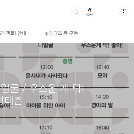
프레젠트) 안내
☀️인디즈 큐 구독
🌈상영시간표
니얼굴 / 우스운 게 딱!
 정태춘