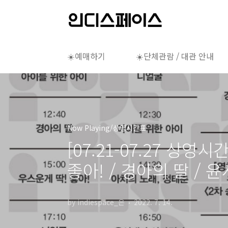
본문 바로가기
☀️예매하기
☀️단체관람 / 대관 안내
Now Playing/상영시간표
[07.21-07.27 상영
좋아! / 경아의 딸 /
by indiespace_은
2022. 7. 14.