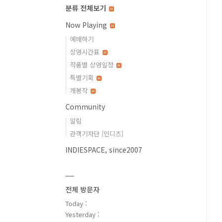
분류 전체보기
Now Playing
예매하기
상영시간표
작품별 상영일정
특별기획
개봉작
Community
알림
관객기자단 [인디즈]
INDIESPACE, since2007
전체 방문자
Today :
Yesterday :