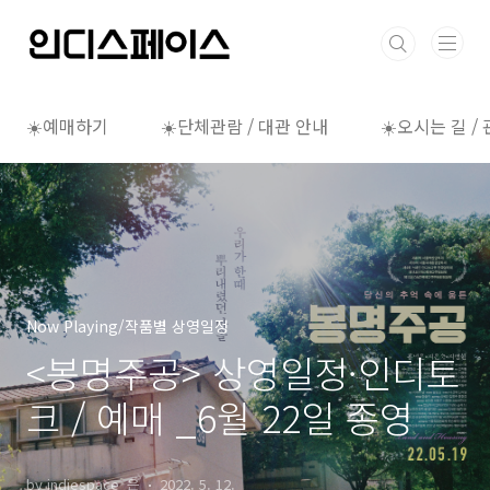
본문 바로가기
☀️예매하기
☀️단체관람 / 대관 안내
☀️오시는 길 /
Now Playing/작품별 상영일정
<봉명주공> 상영일정·인디토
크 / 예매 _6월 22일 종영
by indiespace_은
2022. 5. 12.