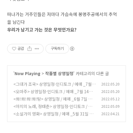
떠나가는 거주민들은 저마다 가슴속에 봉명주공에서의 추억
을 남긴다
우리가 남기고 가는 것은 무엇인가요?
공감
구독하기
'
Now Playing
>
작품별 상영일정
' 카테고리의 다른 글
<그대가 조국> 상영일정·인디토크 / 예매 _7월 2
2022.05.20
0일 종영
<오마주> 상영일정·인디토크 / 예매 _7월 14일
2022.05.20
(1)
종영
<쏴!쏴!쏴!쏴!탕> 상영일정 / 예매 _6월 7일 종영
2022.05.12
(0)
<아치의 노래, 정태춘> 상영일정·인디토크 / 예
2022.05.09
(0)
매 _9월 3일 종영
<소설가의 영화> 상영일정 / 예매 _5월 31일 종
2022.04.21
(0)
영
(0)