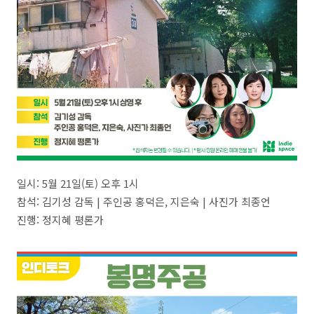
일시: 5월 21일(토) 오후 1시
참석: 김기성 감독 | 주인공 홍덕은, 지은숙 | 사진가 최종언
진행: 정지혜 평론가