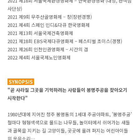
2021 제18회 서울국제환경영화제 – 한국환경영화 (대상, 관객심
사단상)
2021 제9회 무주산골영화제 – 창(장편경쟁)
2021 제4회 스페인 인디&다큐 한국영화제
2021 제13회 서울국제건축영화제
2021 제18회 EBS국제다큐영화제 – 페스티벌 초이스(경쟁)
2021 제26회 인천인권영화제 – 시간의 겹
2022 제4회 서울국제노인영화제
SYNOPSIS
"곧 사라질 그곳을 기억하려는 사람들이 봉명주공을 찾아오기
시작한다"
1980년대에 지어진 청주 봉명동의 1세대 주공아파트, '봉명주공’
철마다 형형색색으로 물드는 나무들, 놀이터에서 쉬어가는 새들
과 골목을 지키는 길 고양이들, 곳곳에 울려 퍼지는 어린아이들
의 웃음소리…