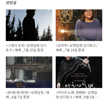
관련글
<그대가 조국> 상영일정·인디
<오마주> 상영일정·인디토크 /
토크 / 예매 _7월 20일 종영
예매 _7월 14일 종영
<쏴!쏴!쏴!쏴!탕> 상영일정 / 예
<아치의 노래, 정태춘> 상영일
매 _6월 7일 종영
정·인디토크 / 예매 _9월 3일 종
영