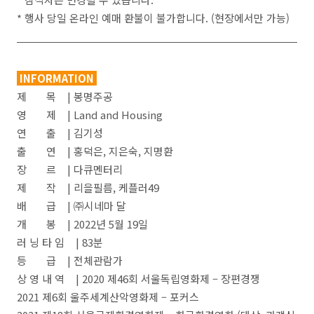
* 행사 당일 온라인 예매 환불이 불가합니다. (현장에서만 가능)
INFORMATION
제 목 | 봉명주공
영 제 | Land and Housing
연 출 | 김기성
출 연 | 홍덕은, 지은숙, 지명환
장 르 | 다큐멘터리
제 작 | 리을필름, 케플러49
배 급 | ㈜시네마 달
개 봉 | 2022년 5월 19일
러 닝 타 임 | 83분
등 급 | 전체관람가
상 영 내 역 | 2020 제46회 서울독립영화제 – 장편경쟁
2021 제6회 울주세계산악영화제 – 포커스