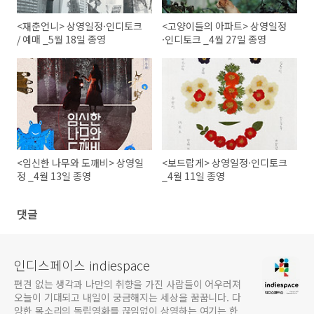
<재춘언니> 상영일정·인디토크
<고양이들의 아파트> 상영일정
/ 예매 _5월 18일 종영
·인디토크 _4월 27일 종영
<임신한 나무와 도깨비> 상영일
<보드랍게> 상영일정·인디토크
정 _4월 13일 종영
_4월 11일 종영
댓글
인디스페이스 indiespace
편견 없는 생각과 나만의 취향을 가진 사람들이 어우러져
오늘이 기대되고 내일이 궁금해지는 세상을 꿈꿉니다. 다
양한 목소리의 독립영화를 끊임없이 상영하는 여기는 한