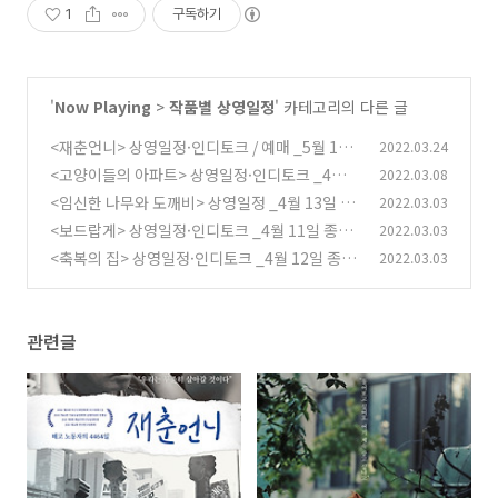
1
구독하기
'
Now Playing
>
작품별 상영일정
' 카테고리의 다른 글
<재춘언니> 상영일정·인디토크 / 예매 _5월 18
2022.03.24
일 종영
<고양이들의 아파트> 상영일정·인디토크 _4월
2022.03.08
(0)
27일 종영
<임신한 나무와 도깨비> 상영일정 _4월 13일 종
2022.03.03
(2)
영
<보드랍게> 상영일정·인디토크 _4월 11일 종영
2022.03.03
(0)
<축복의 집> 상영일정·인디토크 _4월 12일 종영
2022.03.03
(0)
(0)
관련글