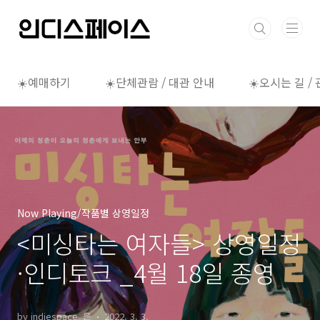
본문 바로가기
☀️예매하기
☀️단체관람 / 대관 안내
☀️오시는 길 /
Now Playing/작품별 상영일정
<미싱타는 여자들> 상영일정
·인디토크 _4월 18일 종영
by indiespace_은
2022. 3. 3.