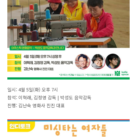
일시: 4월 5일(화) 오후 7시
참석: 이혁래, 김정영 감독 | 박성도 음악감독
진행: 김난숙 영화사 진진 대표