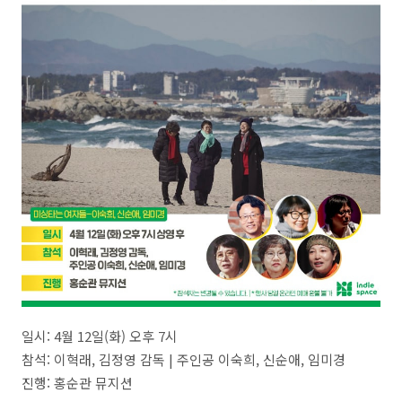
일시: 4월 12일(화) 오후 7시
참석: 이혁래, 김정영 감독 | 주인공 이숙희, 신순애, 임미경
진행: 홍순관 뮤지션