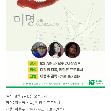
일시: 8월 7일(금) 오후 7시
참석: 이원영 감독, 임정은 프로듀서
진행: 이종수 감독 (<부모 바보> 연출)