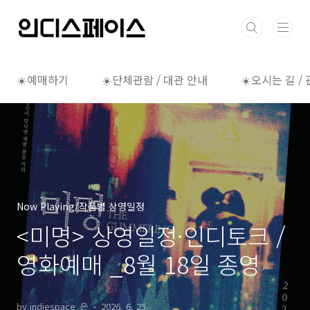
본문 바로가기
☀️예매하기
☀️단체관람 / 대관 안내
☀️오시는 길 /
Now Playing/작품별 상영일정
<미명> 상영일정·인디토크 /
영화예매 _8월 18일 종영
by indiespace_은
2026. 6. 25.