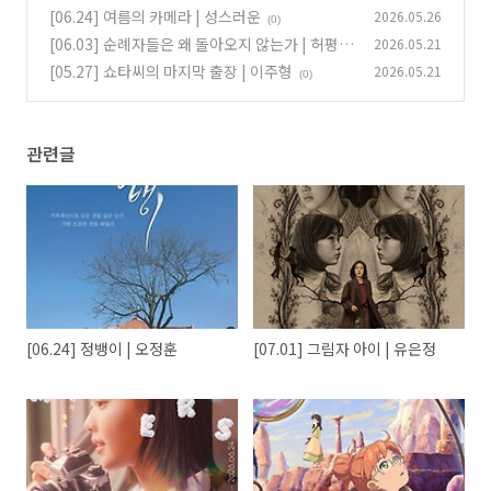
[06.24] 여름의 카메라 | 성스러운
2026.05.26
(0)
[06.03] 순례자들은 왜 돌아오지 않는가 | 허평강
2026.05.21
[05.27] 쇼타씨의 마지막 출장 | 이주형
2026.05.21
(0)
(0)
관련글
[06.24] 정뱅이 | 오정훈
[07.01] 그림자 아이 | 유은정