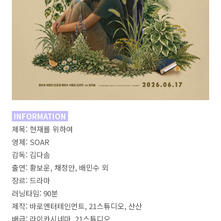
INFORMATION
제목: 현재를 위하여
영제: SOAR
감독: 김다솜
출연: 황보운, 채정안, 배민수 외
장르: 드라마
러닝타임: 90분
제작: 바로엔터테인먼트, 21스튜디오, 산산
배급: 라이카시네마, 21스튜디오