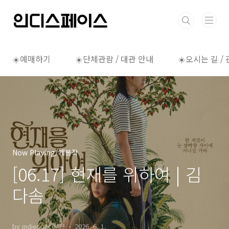
본문 바로가기
☀️예매하기
☀️단체관람 / 대관 안내
☀️오시는 길 /
Now Playing/개봉작
[06.17] 현재를 위하여 | 김
다솜
by indiespace_은
2026. 6. 1.