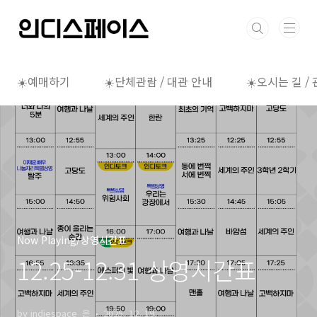
본문 바로가기
☀️예매하기
☀️단체관람 / 대관 안내
☀️오시는 길 /
Now Playing/상영시간표
12.25-12.31 상영시간표
by indiespace_은
2025. 12. 19.