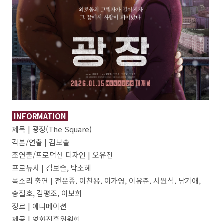
INFORMATION
제목 | 광장(The Square)
각본/연출 | 김보솔
조연출/프로덕션 디자인 | 오유진
프로듀서 | 김보솔, 박소혜
목소리 출연 | 전운종, 이찬용, 이가영, 이유준, 서원석, 남기애,
송철호, 김평조, 이보희
장르 | 애니메이션
제공 | 영화진흥위원회