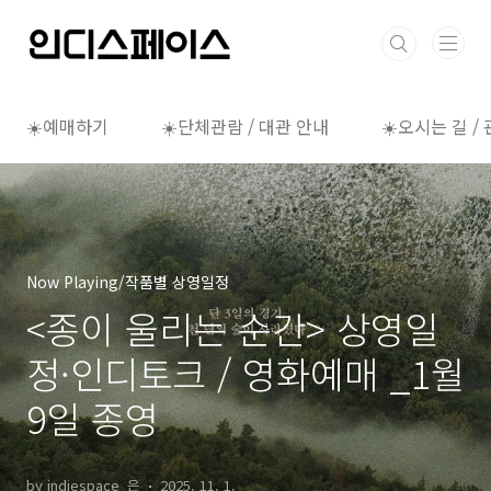
본문 바로가기
☀️예매하기
☀️단체관람 / 대관 안내
☀️오시는 길 /
Now Playing/작품별 상영일정
<종이 울리는 순간> 상영일
정·인디토크 / 영화예매 _1월
9일 종영
by indiespace_은
2025. 11. 1.