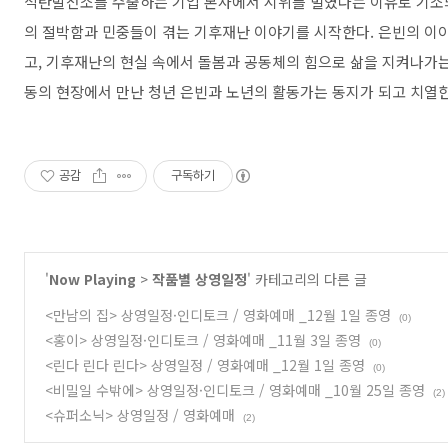
석탄발전소를 수출하는 기업 본사에서 시위를 벌였다는 이유로 기소
의 절박함과 민중들이 겪는 기후재난 이야기를 시작한다. 은빈의 이
고, 기후재난의 현실 속에서 돌봄과 공동체의 힘으로 삶을 지켜나가
동의 현장에서 만난 청년 은빈과 노년의 활동가는 동지가 되고 치열한
공감
구독하기
'
Now Playing
>
작품별 상영일정
' 카테고리의 다른 글
<만남의 집> 상영일정·인디토크 / 영화예매 _12월 1일 종영
(0)
<홍이> 상영일정·인디토크 / 영화예매 _11월 3일 종영
(0)
<린다 린다 린다> 상영일정 / 영화예매 _12월 1일 종영
(0)
<비밀일 수밖에> 상영일정·인디토크 / 영화예매 _10월 25일 종영
(2)
<슈퍼소닉> 상영일정 / 영화예매
(2)