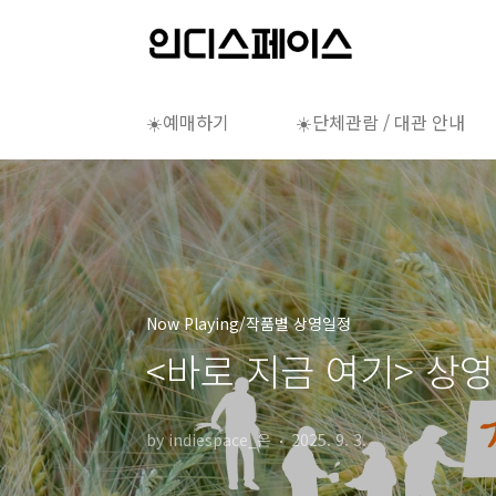
본문 바로가기
☀️예매하기
☀️단체관람 / 대관 안내
Now Playing/작품별 상영일정
<바로 지금 여기> 상영
by indiespace_은
2025. 9. 3.