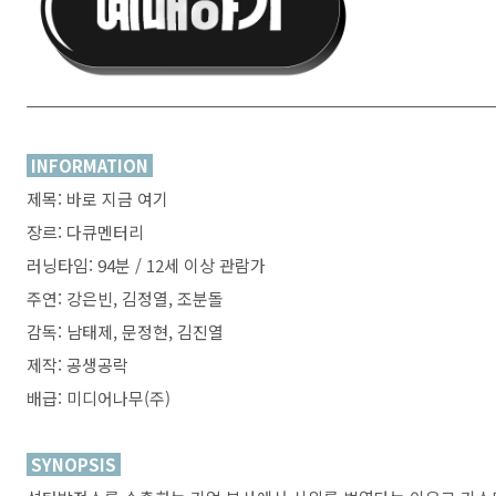
INFORMATION
제목: 바로 지금 여기
장르: 다큐멘터리
러닝타임: 94분 / 12세 이상 관람가
주연: 강은빈, 김정열, 조분돌
감독: 남태제, 문정현, 김진열
제작: 공생공락
배급: 미디어나무(주)
SYNOPSIS