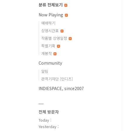
분류 전체보기
Now Playing
예매하기
상영시간표
작품별 상영일정
특별기획
개봉작
Community
알림
관객기자단 [인디즈]
INDIESPACE, since2007
전체 방문자
Today :
Yesterday :