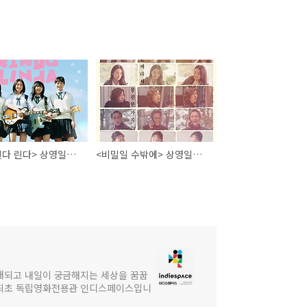
<린다 린다 린다> 상영일정 / 영화예매 _12월 1일 종영
<비밀일 수밖에> 상영일정·인디토크 / 영화예매 _10월 25일 종영
대되고 내일이 궁금해지는 세상을 꿈꿉
 최초 독립영화전용관 인디스페이스입니