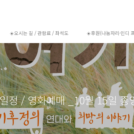
☀️오시는 길 / 관람료 / 좌석도
☀️후원(나눔자리·인디 
일정 / 영화예매 _10월 15일 종