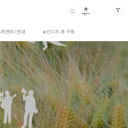
프레젠트) 안내
☀️인디즈 큐 구독
🌈상영시간표
영