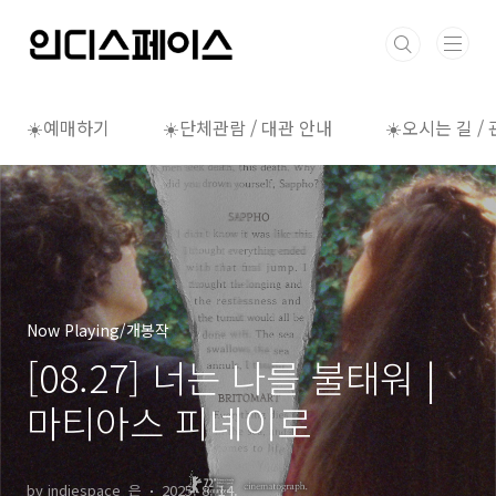
본문 바로가기
☀️예매하기
☀️단체관람 / 대관 안내
☀️오시는 길 /
Now Playing/개봉작
[08.27] 너는 나를 불태워 |
마티아스 피녜이로
by indiespace_은
2025. 8. 14.