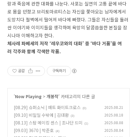
랑과 죽음에 관한 대화를 나눈다. 사포는 실연의 고통 끝에 바다
로 몸을 던졌고 브리토마르티스는 자신을 쫓아오는 남자에게서
도망치다 절벽에서 떨어져 바다에 빠졌다. 그들은 자신들을 둘러
싼 이야기와 이미지들을 생각하며 욕망의 달콤씁쓸한 본질을 잠
시나마 이해하고자 한다.
체사레 파베세의 저작 ‘레우코와의 대화’ 중 ‘바다 거품'을 여
러 각주와 함께 각색한 작품.
공감
구독하기
'
Now Playing
>
개봉작
' 카테고리의 다른 글
[08.29] 슈퍼소닉 | 매트 화이트크로스
2025.08.21
(0)
[09.10] 비밀일 수밖에 | 김대환
2025.08.18
(3)
[08.13] 스탑 메이킹 센스 | 조나단 드미
2025.08.08
(1)
[09.03] 3670 | 박준호
2025.08.04
(4)