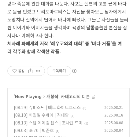
랑과 죽음에 관한 대화를 나눈다. 사포는 실연의 고통 끝에 바다
로 몸을 던졌고 브리토마르티스는 자신을 쫓아오는 남자에게서
도망치다 절벽에서 떨어져 바다에 빠졌다. 그들은 자신들을 둘러
싼 이야기와 이미지들을 생각하며 욕망의 달콤씁쓸한 본질을 잠
시나마 이해하고자 한다.
체사레 파베세의 저작 ‘레우코와의 대화’ 중 ‘바다 거품'을 여
러 각주와 함께 각색한 작품.
공감
구독하기
'
Now Playing
>
개봉작
' 카테고리의 다른 글
[08.29] 슈퍼소닉 | 매트 화이트크로스
2025.08.21
(0)
[09.10] 비밀일 수밖에 | 김대환
2025.08.18
(3)
[08.13] 스탑 메이킹 센스 | 조나단 드미
2025.08.08
(1)
[09.03] 3670 | 박준호
2025.08.04
(4)