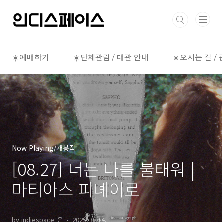
본문 바로가기
☀️예매하기
☀️단체관람 / 대관 안내
☀️오시는 길 /
Now Playing/개봉작
[08.27] 너는 나를 불태워 |
마티아스 피녜이로
by indiespace_은
2025. 8. 14.