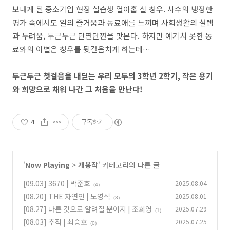
보내게 된 중소기업 현장 실습생 열아홉 살 창우. 사수의 냉정한
평가 속에서도 일의 즐거움과 동료애를 느끼며 사회생활의 설렘
과 두려움, 두근두근 단짠단짠을 맛본다. 하지만 예기치 못한 동
료와의 이별은 창우를 뒷걸음치게 하는데…
두근두근 첫걸음을 내딛는 우리 모두의 3학년 2학기,
작은 용기
와 희망으로 채워 나간 그 처음을 만난다!
4
구독하기
'
Now Playing
>
개봉작
' 카테고리의 다른 글
[09.03] 3670 | 박준호
2025.08.04
(4)
[08.20] THE 자연인 | 노영석
2025.08.01
(3)
[08.27] 다른 것으로 알려질 뿐이지 | 조희영
2025.07.29
(1)
[08.03] 추적 | 최승호
2025.07.25
(0)