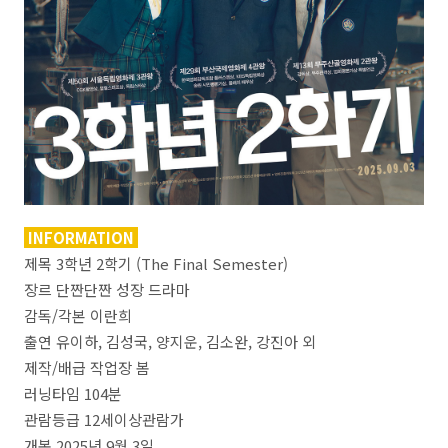
INFORMATION
제목 3학년 2학기 (The Final Semester)
장르 단짠단짠 성장 드라마
감독/각본 이란희
출연 유이하, 김성국, 양지운, 김소완, 강진아 외
제작/배급 작업장 봄
러닝타임 104분
관람등급 12세이상관람가
개봉 2025년 9월 3일