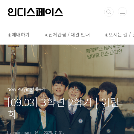
본문 바로가기
☀️예매하기
☀️단체관람 / 대관 안내
☀️오시는 길 /
Now Playing/개봉작
[09.03] 3학년 2학기 | 이란
희
by indiespace_은
2025. 7. 31.