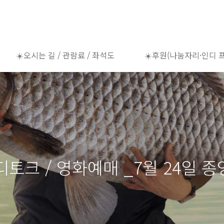
☀️오시는 길 / 관람료 / 좌석도
☀️후원(나눔자리·인디 
토크 / 영화예매 _7월 24일 종