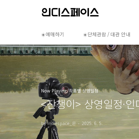
본문 바로가기
☀️예매하기
☀️단체관람 / 대관 안내
Now Playing/작품별 상영일정
<잔챙이> 상영일정·인디
by indiespace_은
2025. 6. 5.