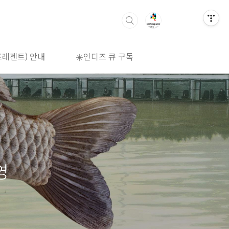
프레젠트) 안내
☀️인디즈 큐 구독
🌈상영시간표
영