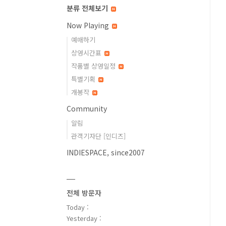
분류 전체보기
Now Playing
예매하기
상영시간표
작품별 상영일정
특별기획
개봉작
Community
알림
관객기자단 [인디즈]
INDIESPACE, since2007
전체 방문자
Today :
Yesterday :