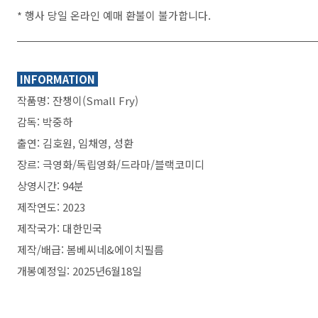
* 행사 당일 온라인 예매 환불이 불가합니다.
INFORMATION
작품명: 잔챙이(Small Fry)
감독: 박중하
출연: 김호원, 임채영, 성환
장르: 극영화/독립영화/드라마/블랙코미디
상영시간: 94분
제작연도: 2023
제작국가: 대한민국
제작/배급: 봄베씨네&에이치필름
개봉예정일: 2025년6월18일