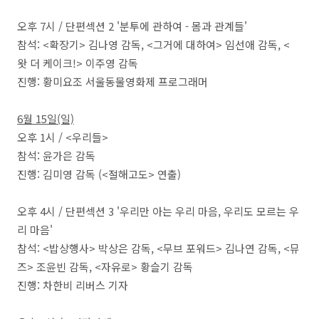
오후 7시 / 단편섹션 2 '분투에 관하여 - 몸과 관계들'
참석: <확장기> 김나영 감독, <그거에 대하여> 임선애 감독, <
왓 더 케이크!> 이주영 감독
진행: 황미요조 서울동물영화제 프로그래머
6월 15일(일)
오후 1시 / <우리들>
참석: 윤가은 감독
진행: 김미영 감독 (<절해고도> 연출)
오후 4시 / 단편섹션 3 '우리만 아는 우리 마음, 우리도 모르는 우
리 마음'
참석: <밥상행사> 박상은 감독, <무브 포워드> 김나연 감독, <뮤
즈> 조윤빈 감독, <자유로> 황슬기 감독
진행: 차한비 리버스 기자