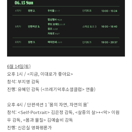
6월 14일(토)
오후 1시 / <지금, 이대로가 좋아요>
참석: 부지영 감독
진행: 유혜민 감독 (<쓰레기덕후소셜클럽> 연출)
오후 4시 / 단편섹션 1 '몸의 자연, 자연의 몸'
참석: <Self-Portrait> 김은정 감독, <살중의 살>+<막> 이원
우 감독, <몸과 물질> 김예솔비 감독
진행: 신은실 영화평론가