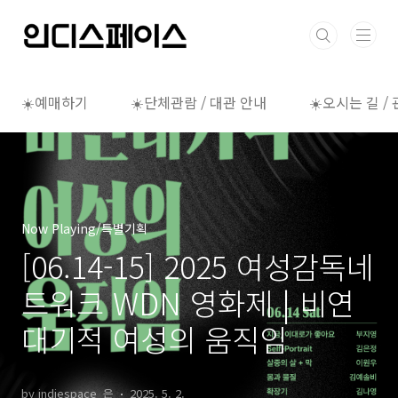
본문 바로가기
☀️예매하기
☀️단체관람 / 대관 안내
☀️오시는 길 /
Now Playing/특별기획
[06.14-15] 2025 여성감독네
트워크 WDN 영화제 | 비연
대기적 여성의 움직임
by indiespace_은
2025. 5. 2.