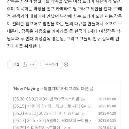
감독은 자신의 캠코더를 작곡을 앞둔 여성 드러머 유난에게 빌려
주며 작곡하는 과정을 셀프 카메라로 담으라고 제안을 한다. 오래
전 관객과의 대화에서 만났던 부산에 사는 드러머 도연 씨는 감독
이 빌려준 캠코더로 팝핀을 하는 딸의 다큐를 만들어서 소포로 보
내준다. 감독은 처음으로 카메라를 든 한국의 1세대 여성감독 박
남옥과 두 번째 여성감독 홍은원, 그리고 그들의 친구 김옥례 편
집기사를 취재한다.
2
구독하기
'
Now Playing
>
특별기획
' 카테고리의 다른 글
[05.30-06.01] 제3회 반짝다큐페스티발
2025.05.08
(0)
[05.15] <바이러스> 와 그렇고 그런 사이 GV
2025.05.08
(0)
[05.21-06.11] 2025 씨네페미니즘학교
2025.04.28
(1)
[05.17] 30 for 30 | 5월에는 오래오래 웃어볼 것
2025.04.25
[04.29] 인디돌잔치 <드라이브>
2025.04.18
(0)
(1)