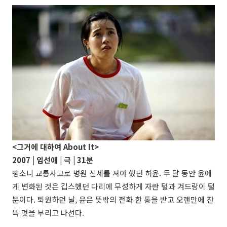
<그거에 대하여 About It>
2007 | 임선애 | 극 | 31분
뺑소니 교통사고로 병원 신세를 져야 했던 허윤. 두 달 동안 윤에
게 변화된 것은 깁스했던 다리에 무성하게 자란 털과 겨드랑이 털
뿐이다. 퇴원하던 날, 윤은 뜻밖의 전화 한 통을 받고 오랜만에 잔
뜩 멋을 부리고 나선다.