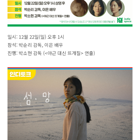
일시: 12월 22일(일) 오후 1시
참석: 박순리 감독, 이은 배우
진행: 박소현 감독 (<야근 대신 뜨개질> 연출)