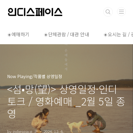
본문 바로가기
☀️예매하기
☀️단체관람 / 대관 안내
☀️오시는 길 /
Now Playing/작품별 상영일정
<섬•망(望)> 상영일정·인디
토크 / 영화예매 _2월 5일 종
영
by indiespace_은
2024. 12. 6.