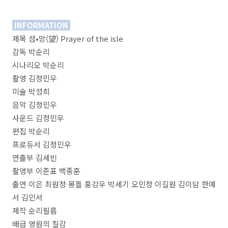
INFORMATION
제목 섬•망(望) Prayer of the isle
감독 박순리
시나리오 박순리
촬영 김정민우
미술 박성희
음악 김정민우
사운드 김정민우
편집 박순리
프로듀서 김정민우
연출부 김세빈
촬영부 이준표 백종훈
출연 이은 최원정 몽돌 홍강우 박세기 오민정 이길원 김이담 한예
서 김민서
제작 순리필름
배급 영원의 질감