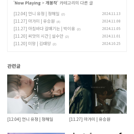
'
Now Playing
>
개봉작
' 카테고리의 다른 글
[12.04] 언니 유정 | 정해일
2024.11.13
(2)
[11.27] 아가미 | 유승원
2024.11.08
(4)
[11.27] 아침바다 갈매기는 | 박이웅
2024.11.05
(2)
[11.20] 씨앗의 시간 | 설수안
2024.11.01
(2)
[11.20] 미망 | 김태양
2024.10.25
(2)
관련글
[12.04] 언니 유정 | 정해일
[11.27] 아가미 | 유승원