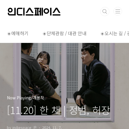
본문 바로가기
☀️예매하기
☀️단체관람 / 대관 안내
☀️오시는 길 /
Now Playing/개봉작
[11.20] 한 채 | 정범, 허장
by indiespace_은
2024. 11. 7.