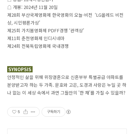
☖ 개봉: 2024년 11월 20일
제28회 부산국제영화제 한국영화의 오늘-비전 ‘LG올레드 비전
상, 시민평론가상’
제25회 가치봄영화제 PDFF경쟁 ‘관객상’
제11회 춘천영화제 인디시네마
제24회 전북독립영화제 국내경쟁
SYNOPSIS
안정적인 삶을 위해 위장결혼으로 신혼부부 특별공급 아파트를
분양받고자 하는 두 가족. 문호와 고은, 도경과 사랑은 누일 곳 하
나 없는 이 세상 속에서 과연 그들만의 '한 채'를 가질 수 있을까?
5
구독하기