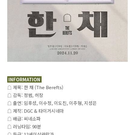
INFORMATION
☖ 제목: 한 채 (The Berefts)
☖ 감독: 정범, 허장
☖ 출연: 임후성, 이수정, 이도진, 이주형, 지성은
☖ 제작: DGC & 타이거시네마
☖ 배급: 씨네소파
☖ 러닝타임: 90분
☖ 등급: 12세이상관람가