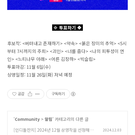
🔷
투표하기
🔷
후보작: <버텨내고 존재하기> <약속> <붉은 장미의 추억> <5시
부터 7시까지의 주희> <괴인> <너를 줍다> <나의 피투성이 연
인> <느티나무 아래> <어른 김장하> <빅슬립>
투표마감: 11월 6일(수)
상영일정: 11월 26일(화) 저녁 예정
공감
구독하기
'
Community
>
알림
' 카테고리의 다른 글
[인디돌잔치] 2024년 12월 상영작을 선정해주세
2024.12.03