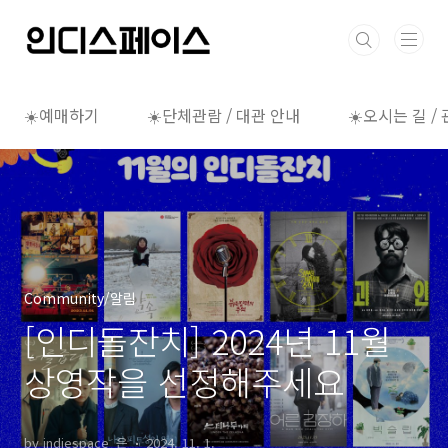
본문 바로가기
☀️예매하기
☀️단체관람 / 대관 안내
☀️오시는 길 /
Community/알림
[인디돌잔치] 2024년 11월
상영작을 선정해주세요
by indiespace_은
2024. 11. 1.