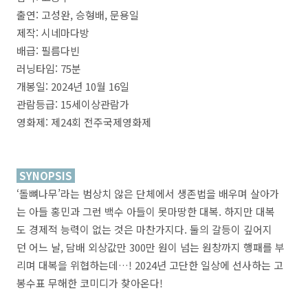
출연: 고성완, 승형배, 문용일
제작: 시네마다방
배급: 필름다빈
러닝타임: 75분
개봉일: 2024년 10월 16일
관람등급: 15세이상관람가
영화제: 제24회 전주국제영화제
SYNOPSIS
‘돌뼈나무’라는 범상치 않은 단체에서 생존법을 배우며 살아가
는 아들 홍민과 그런 백수 아들이 못마땅한 대복. 하지만 대복
도 경제적 능력이 없는 것은 마찬가지다. 둘의 갈등이 깊어지
던 어느 날, 담배 외상값만 300만 원이 넘는 원창까지 행패를 부
리며 대복을 위협하는데…! 2024년 고단한 일상에 선사하는 고
봉수표 무해한 코미디가 찾아온다!