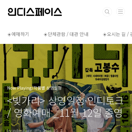
본문 바로가기
☀️예매하기
☀️단체관람 / 대관 안내
☀️오시는 길 /
Now Playing/작품별 상영일정
<빚가리> 상영일정·인디토크
/ 영화예매 _11월 12일 종영
by indiespace_은
2024. 10. 2.