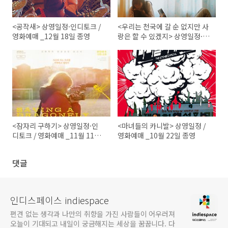
<공작새> 상영일정·인디토크 /
<우리는 천국에 갈 순 없지만 사
영화예매 _12월 18일 종영
랑은 할 수 있겠지> 상영일정·인
디토크 / 영화예매 _12월 11일
종영
<잠자리 구하기> 상영일정·인
<마녀들의 카니발> 상영일정 /
디토크 / 영화예매 _11월 11일
영화예매 _10월 22일 종영
종영
댓글
인디스페이스 indiespace
편견 없는 생각과 나만의 취향을 가진 사람들이 어우러져
오늘이 기대되고 내일이 궁금해지는 세상을 꿈꿉니다. 다