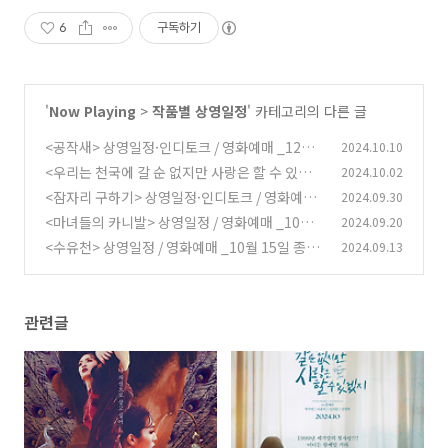
6
구독하기
'
Now Playing
>
작품별 상영일정
' 카테고리의 다른 글
<공작새> 상영일정·인디토크 / 영화예매 _12월
2024.10.10
18일 종영
<우리는 천국에 갈 순 없지만 사랑은 할 수 있겠
2024.10.02
(1075)
지> 상영일정·인디토크 / 영화예매 _12월 11일
<잠자리 구하기> 상영일정·인디토크 / 영화예매
2024.09.30
종영
_11월 11일 종영
(6)
<마녀들의 카니발> 상영일정 / 영화예매 _10월
2024.09.20
(4)
22일 종영
<수유천> 상영일정 / 영화예매 _10월 15일 종영
2024.09.13
(3)
(3)
관련글