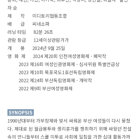
자 순
제 작 미디토리협동조합
배 급 씨네소파
러닝 타임 82분 26초
관람 등급 12세이상관람가가
개 봉 2024년 9월 25일
영 화 제 2024 제20회 인천여성영화제 - 폐막작
2023 제16회 여성인권영화제 - 심사위원 특별언급상
2023 제10회 목포국도1호선독립영화제
2022 제24회 부산독립영화제 - 개막작
2022 제9회 부산여성영화제
SYNOPSIS
1990년대부터 가부장제와 맞서 싸워온 부산 여성들이 다시 뭉쳤
다. 제대로 된 월급봉투와 생리휴가를 쟁취하기 위해 싸웠던 전설
속의 언니들부터 스쿨 미투로 사회에 일침을 가한 십대 활동가까