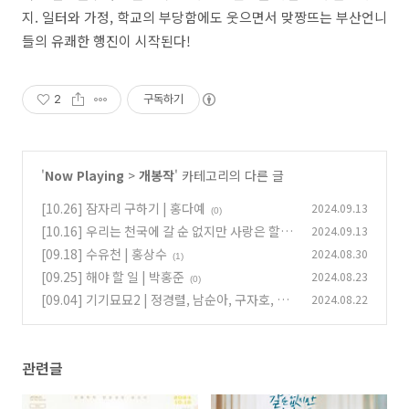
지. 일터와 가정, 학교의 부당함에도 웃으면서 맞짱뜨는 부산언니
들의 유쾌한 행진이 시작된다!
2
구독하기
'
Now Playing
>
개봉작
' 카테고리의 다른 글
[10.26] 잠자리 구하기 | 홍다예
2024.09.13
(0)
[10.16] 우리는 천국에 갈 순 없지만 사랑은 할 수
2024.09.13
있겠지 | 한제이
[09.18] 수유천 | 홍상수
2024.08.30
(3)
(1)
[09.25] 해야 할 일 | 박홍준
2024.08.23
(0)
[09.04] 기기묘묘2 | 정경렬, 남순아, 구자호, 송
2024.08.22
원찬, 정재희
(0)
관련글