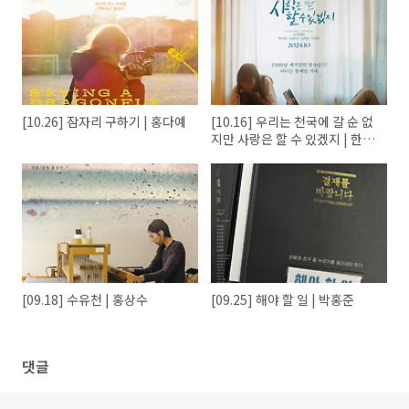
[10.26] 잠자리 구하기 | 홍다예
[10.16] 우리는 천국에 갈 순 없
지만 사랑은 할 수 있겠지 | 한제
이
[09.18] 수유천 | 홍상수
[09.25] 해야 할 일 | 박홍준
댓글