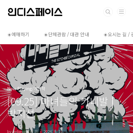
본문 바로가기
☀️예매하기
☀️단체관람 / 대관 안내
☀️오시는 길 /
Now Playing/개봉작
[09.25] 마녀들의 카니발 |
박지선
by indiespace_은
2024. 9. 13.