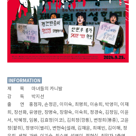
INFORMATION
제 목 마녀들의 카니발
감 독 박지선
출 연 홍점자, 손정은, 이미숙, 최명희, 이송희, 박영미, 이재
희, 장선화, 유영란, 장명숙, 장향숙, 이숙희, 정경숙, 김정임, 이윤
서, 박혜정, 임봉, 김효정(이코), 김희정(깡통), 변정희(똥종), 고윤
정(팥쥐), 정영미(별리), 변현숙|설래, 김재윤, 최예빈, 김이해, 정
윤희, 세현, 가반, 이기숙, 최수연, 석영미, 정현실, 최말자 *출연