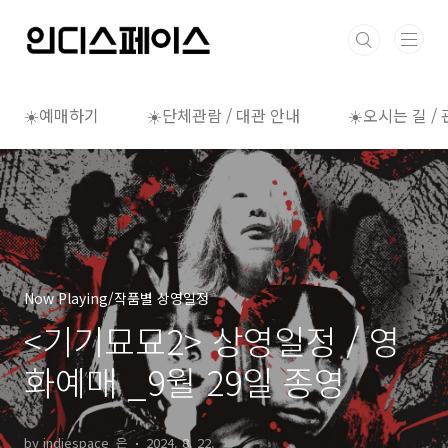
본문 바로가기
☀️예매하기
☀️단체관람 / 대관 안내
☀️오시는 길 /
Now Playing/작품별 상영일정
<기기묘묘2> 상영일정 / 영
화예매 _9월 29일 종영
by indiespace_은
2024. 8. 22.