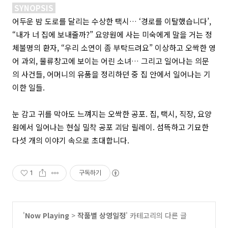
SYNOPSIS
어두운 밤 도로를 달리는 수상한 택시…
‘
경로를 이탈했습니다’
,
“내가 너 집에 보내줄까
?
” 요양원에 사는 미숙에게 말을 거는 정
체불명의 환자
,
“우리 소연이 좀 부탁드려요” 이상하고 오싹한 영
어 과외
,
물류창고에 보이는 어린 소녀… 그리고 일어나는 의문
의 사건들
,
어머니의 유품을 정리하던 중 집 안에서 일어나는 기
이한 일들
.
눈 감고 귀를 막아도 느껴지는 오싹한 공포
.
집
,
택시
,
직장
,
요양
원에서 일어나는 현실 밀착 공포 괴담 릴레이
.
섬뜩하고 기묘한
다섯 개의 이야기 속으로 초대합니다
.
1
구독하기
'
Now Playing
>
작품별 상영일정
' 카테고리의 다른 글