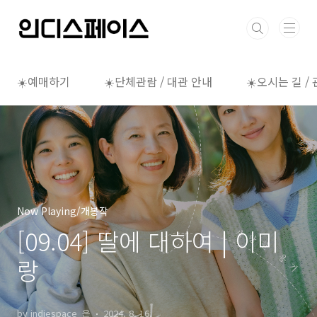
본문 바로가기
☀️예매하기
☀️단체관람 / 대관 안내
☀️오시는 길 /
Now Playing/개봉작
[09.04] 딸에 대하여 | 이미
랑
by indiespace_은
2024. 8. 16.