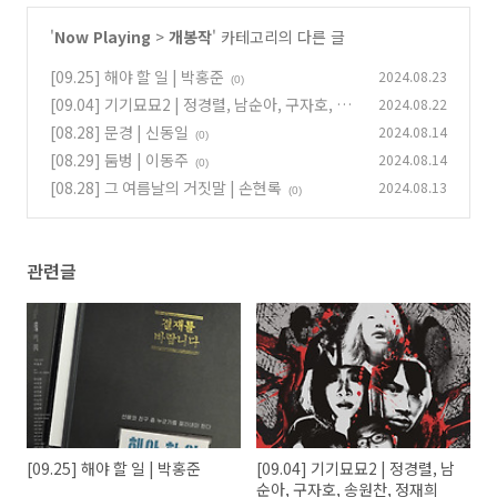
'
Now Playing
>
개봉작
' 카테고리의 다른 글
[09.25] 해야 할 일 | 박홍준
2024.08.23
(0)
[09.04] 기기묘묘2 | 정경렬, 남순아, 구자호, 송
2024.08.22
원찬, 정재희
[08.28] 문경 | 신동일
2024.08.14
(0)
(0)
[08.29] 둠벙 | 이동주
2024.08.14
(0)
[08.28] 그 여름날의 거짓말 | 손현록
2024.08.13
(0)
관련글
[09.25] 해야 할 일 | 박홍준
[09.04] 기기묘묘2 | 정경렬, 남
순아, 구자호, 송원찬, 정재희