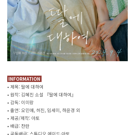
INFORMATION
• 제목: 딸에 대하여
• 원작: 김혜진 소설 『딸에 대하여』
• 감독: 이미랑
• 출연: 오민애, 허진, 임세미, 하윤경 외
• 제공/제작: 아토
• 배급: 찬란
• 공동배급: 스튜디오 에이드∙아토