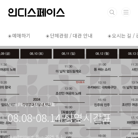
본문 바로가기
☀️예매하기
☀️단체관람 / 대관 안내
☀️오시는 길 /
Now Playing/상영시간표
08.08-08.14 상영시간표
by indiespace_은
2024. 8. 1.