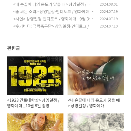
8일 종영
<내 손끝에 너의 온도가 닿을 때> 상영일정 / 영
2024.08.01
(0)
화예매
<똥 싸는 소리> 상영일정·인디토크 / 영화예매 _
2024.07.19
(0)
8월 28일 종영
<샤인> 상영일정·인디토크 / 영화예매 _9월 3일
2024.07.19
(0)
종영
<수카바티: 극락축구단> 상영일정·인디토크 / 영
2024.07.19
(0)
화예매 _9월 2일 종영
(0)
관련글
<1923 간토대학살> 상영일정 /
<내 손끝에 너의 온도가 닿을 때
영화예매 _10월 8일 종영
> 상영일정 / 영화예매