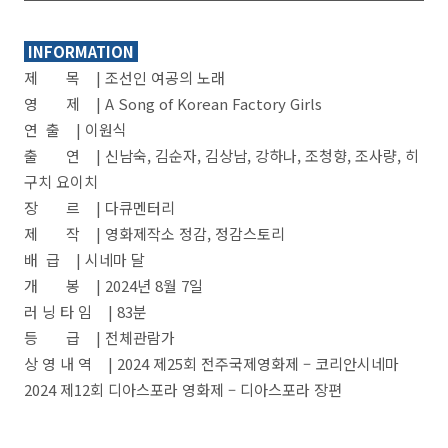
INFORMATION
제 목 | 조선인 여공의 노래
영 제 | A Song of Korean Factory Girls
연 출 | 이원식
출 연 | 신남숙, 김순자, 김상남, 강하나, 조청향, 조사량, 히
구치 요이치
장 르 | 다큐멘터리
제 작 | 영화제작소 정감, 정감스토리
배 급 | 시네마 달
개 봉 | 2024년 8월 7일
러 닝 타 임 | 83분
등 급 | 전체관람가
상 영 내 역 | 2024 제25회 전주국제영화제 – 코리안시네마
2024 제12회 디아스포라 영화제 – 디아스포라 장편