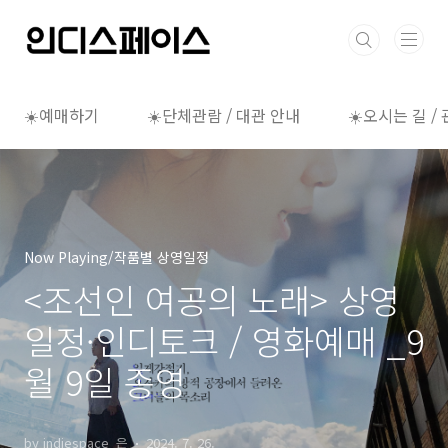
본문 바로가기
☀️예매하기
☀️단체관람 / 대관 안내
☀️오시는 길 /
Now Playing/작품별 상영일정
<조선인 여공의 노래> 상영
일정·인디토크 / 영화예매 _9
월 9일 종영
by indiespace_은
2024. 7. 26.