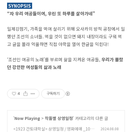
SYNOPSIS
“자 우리 여공들이여, 우린 또 하루를 살아가네”
일제강점기, 가족을 먹여 살리기 위해 오사카의 방적 공장에서 일
했던 조선의 소녀들. 먹을 것이 없으면 돼지 내장이라도 구워 먹
고 글을 몰라 억울하면 직접 야학을 열어 한글을 익힌다!
‘조선인 여공의 노래’를 부르며 삶을 지켜온 여공들,
우리가 몰랐
던 강인한 여성들의 삶과 노래
4
구독하기
'
Now Playing
>
작품별 상영일정
' 카테고리의 다른 글
<1923 간토대학살> 상영일정 / 영화예매 _10월
2024.08.08