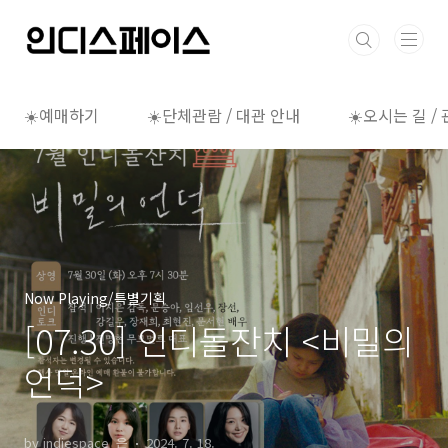
본문 바로가기
☀️예매하기
☀️단체관람 / 대관 안내
☀️오시는 길 /
Now Playing/특별기획
[07.30] 인디돌잔치 <비밀의
언덕>
by indiespace_은
2024. 7. 18.