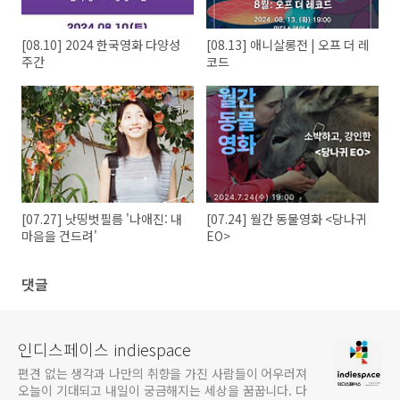
[08.10] 2024 한국영화 다양성
[08.13] 애니살롱전 | 오프 더 레
주간
코드
[07.27] 낫띵벗필름 '나애진: 내
[07.24] 월간 동물영화 <당나귀
마음을 건드려'
EO>
댓글
인디스페이스 indiespace
편견 없는 생각과 나만의 취향을 가진 사람들이 어우러져
오늘이 기대되고 내일이 궁금해지는 세상을 꿈꿉니다. 다