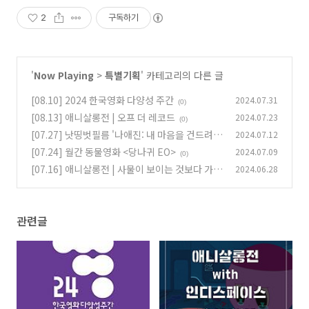
2
구독하기
'
Now Playing
>
특별기획
' 카테고리의 다른 글
[08.10] 2024 한국영화 다양성 주간
2024.07.31
(0)
[08.13] 애니살롱전 | 오프 더 레코드
2024.07.23
(0)
[07.27] 낫띵벗필름 '나애진: 내 마음을 건드려'
2024.07.12
[07.24] 월간 동물영화 <당나귀 EO>
2024.07.09
(0)
(0)
[07.16] 애니살롱전 | 사물이 보이는 것보다 가까
2024.06.28
이 있음
(0)
관련글