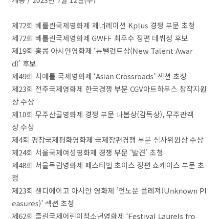
제72회 베를린국제영화제 제너레이션 Kplus 경쟁 부문 초청
제72회 베를린국제영화제 GWFF 최우수 장편 데뷔상 후보
제19회 홍콩 아시안영화제 ‘뉴탤런트상(New Talent Awar
d)’ 후보
제49회 시애틀 국제영화제 ‘Asian Crossroads’ 섹션 초청
제23회 전주국제영화제 한국경쟁 부문 CGV아트하우스 창작지원
상 수상
제10회 무주산골영화제 경쟁 부문 나봄상(감독상), 무주관객
상 수상
제4회 평창국제평화영화제 국제장편경쟁 부문 심사위원상 수상
제24회 서울국제여성영화제 경쟁 부문 ‘발견’ 초청
제48회 서울독립영화제 페스티벌 초이스 장편 쇼케이스 부문 초
청
제23회 샌디에이고 아시안 영화제 ‘언노운 플레져(Unknown Pl
easures)’ 섹션 초청
제62회 즐린국제어린이청소년영화제 ‘Festival Laurels fro