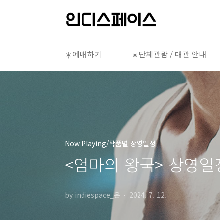
본문 바로가기
☀️예매하기
☀️단체관람 / 대관 안내
Now Playing/작품별 상영일정
<엄마의 왕국> 상영일정
by indiespace_은
2024. 7. 12.