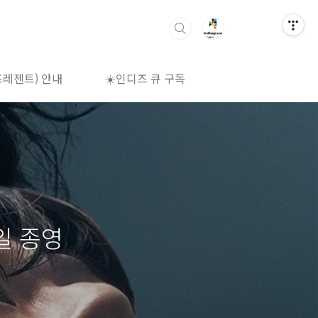
프레젠트) 안내
☀️인디즈 큐 구독
🌈상영시간표
일 종영