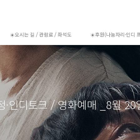
☀️오시는 길 / 관람료 / 좌석도
☀️후원(나눔자리·인디 
·인디토크 / 영화예매 _8월 20