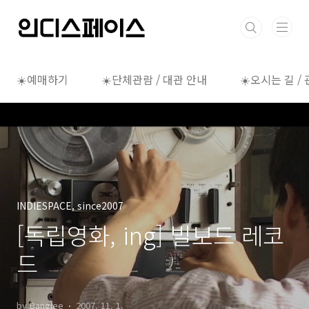
본문 바로가기
☀️예매하기
☀️단체관람 / 대관 안내
☀️오시는 길 /
INDIESPACE, since2007
[독립영화, ing] 빌보드 레코
드
by Banglee
2007. 11. 1.