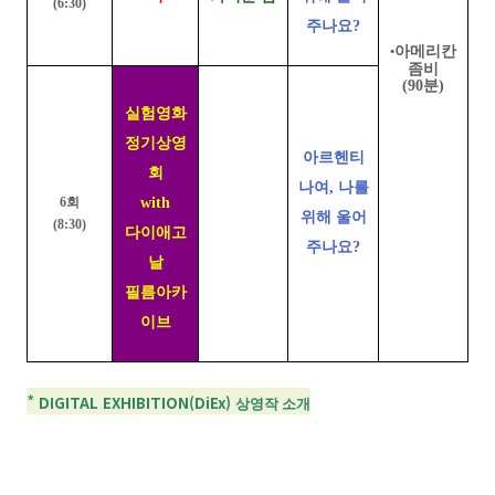
(6:30)
주나요?
아메리칸
•
좀비
(90분)
실험영화
정기상영
아르헨티
회
나여, 나를
with
6회
위해 울어
(8:30)
다이애고
주나요?
날
필름아카
이브
*
DIGITAL EXHIBITION(DiEx)
상영작 소개