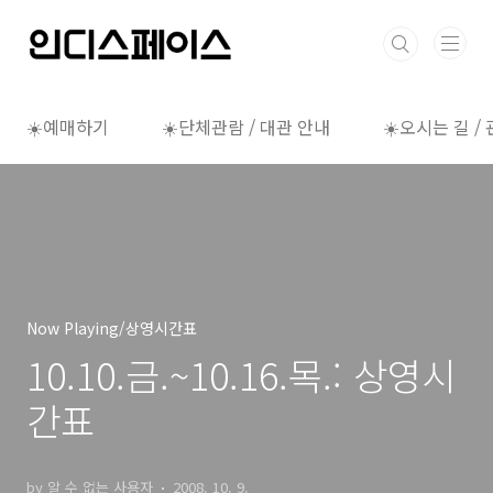
본문 바로가기
☀️예매하기
☀️단체관람 / 대관 안내
☀️오시는 길 /
Now Playing/상영시간표
10.10.금.~10.16.목.: 상영시
간표
by 알 수 없는 사용자
2008. 10. 9.