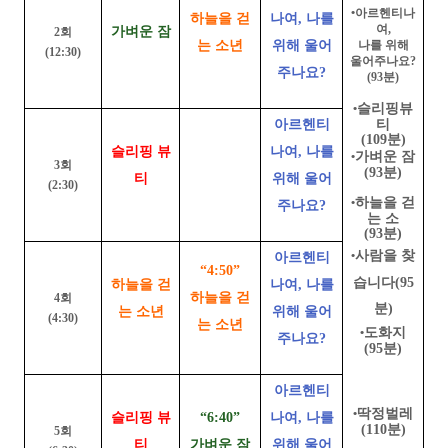
•아르헨티나
하늘을 걷
나여, 나를
여,
가벼운 잠
2회
는 소년
위해 울어
나를 위해
(12:30)
울어주나요?
주나요?
(93분)
슬리핑뷰
•
아르헨티
티
(109분)
슬리핑 뷰
나여, 나를
가벼운 잠
•
3회
(93분)
티
위해 울어
(2:30)
하늘을 걷
•
주나요?
는 소
(93분)
사람을 찾
아르헨티
•
“4:50”
습니다
(95
하늘을 걷
나여, 나를
하늘을 걷
4회
분)
는 소년
위해 울어
(4:30)
는 소년
도화지
•
주나요?
(95분)
아르헨티
딱정벌레
•
슬리핑 뷰
“6:40”
나여, 나를
(110분)
5회
티
가벼운 잠
위해 울어