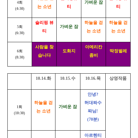
가벼운 잠
4회
는 소년
티
티
(4:30)
슬리핑 뷰
하늘을 걷
하늘을 걷
가벼운 잠
5회
티
는 소년
는 소년
(6:30)
사람을 찾
아메리칸
도화지
딱정벌레
6회
습니다
좀비
(8:30)
10.14.화
10.15.수
10.16.목
상영작품
안녕?
하늘을 걷
허대짜수
가벼운 잠
1회
는 소년
짜님!
(10:30)
(70분)
아르헨티