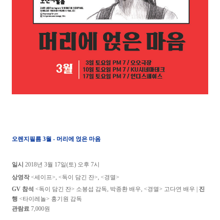
오렌지필름 3월
- 머리에 얹은 마음
일시
2018년 3
월 17
일(토) 오후 7시
상영작
<세이프
>, <독이 담긴 잔
>, <경멸
>
GV 참석
<
독이 담긴 잔> 소봉섭 감독, 박종환 배우, <경멸> 고다연 배우
|
진
행
<타이레놀> 홍기원 감독
관람료
7,000원