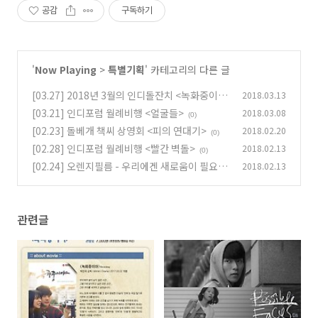
공감
구독하기
'
Now Playing
>
특별기획
' 카테고리의 다른 글
[03.27] 2018년 3월의 인디돌잔치 <녹화중이야
2018.03.13
>
[03.21] 인디포럼 월례비행 <얼굴들>
2018.03.08
(0)
(0)
[02.23] 돌베개 책씨 상영회 <피의 연대기>
2018.02.20
(0)
[02.28] 인디포럼 월례비행 <빨간 벽돌>
2018.02.13
(0)
[02.24] 오렌지필름 - 우리에겐 새로움이 필요
2018.02.13
해!
(0)
관련글