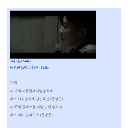
<세이프
Safe
>
문병곤 | 2013 | 13분 | Fiction
2015
제 12회 서울국제사랑영화제
후보 해외영화제 단편특선 (문병곤)
제 37회 끌레르몽 페랑 단편 영화제
후보 아더 딜라잇츠 (문병곤)