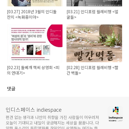
[03.27] 2018년 3월의 인디돌
[03.21] 인디포럼 월례비행 <얼
잔치 <녹화중이야>
굴들>
[02.23] 돌베개 책씨 상영회 <피
[02.28] 인디포럼 월례비행 <빨
의 연대기>
간 벽돌>
댓글
인디스페이스 indiespace
편견 없는 생각과 나만의 취향을 가진 사람들이 어우러져
오늘이 기대되고 내일이 궁금해지는 세상을 꿈꿉니다. 다
양한 목소리의 독립영화를 끊임없이 상영하는 여기는 한