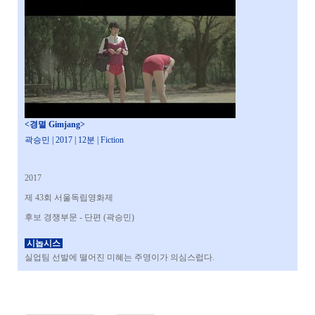
<경멸
Gimjang
>
곽승민 | 2017 | 12분 | Fiction
2017
제 43회 서울독립영화제
후보 경쟁부문 - 단편 (곽승민)
시놉시스
실업팀 선발에 떨어진 미혜는 주영이가 의심스럽다.