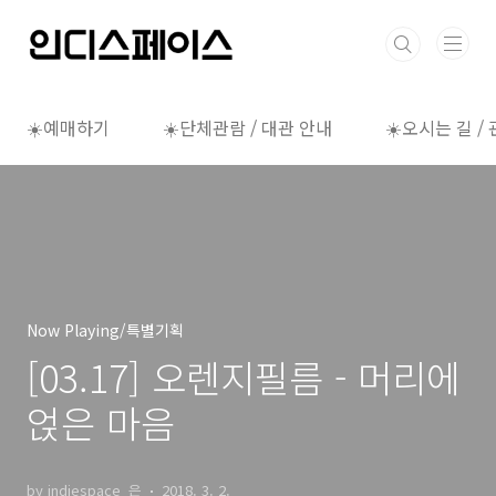
본문 바로가기
☀️예매하기
☀️단체관람 / 대관 안내
☀️오시는 길 /
Now Playing/특별기획
[03.17] 오렌지필름 - 머리에
얹은 마음
by indiespace_은
2018. 3. 2.