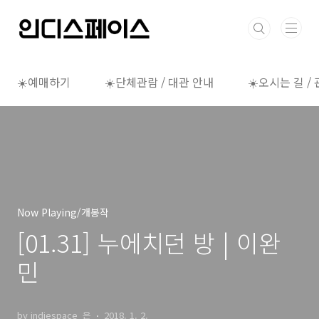
본문 바로가기
☀️예매하기
☀️단체관람 / 대관 안내
☀️오시는 길 /
Now Playing/개봉작
[01.31] 누에치던 방 | 이완
민
by indiespace_은
2018. 1. 2.