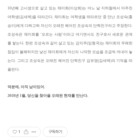
10년째 고시생으로 살고 있는 채미희(이상희)는 어느 날 지하철에서 마주친
여학생(김새벽)을 따라간다. 채미희는 여학생을 뒤따르던 중 만난 조성숙(홍
승이)에게 다짜고짜 자신이 오래전 헤어진 조성숙의 단짝친구라고 주장한다.
조성숙은 채미희를 ‘모르는 사람’이라고 여기면서도 친구로서 새로운 관계
를 쌓는다. 한편 조성숙과 같이 살고 있는 김익주(임형국)는 채미희의 무례한
침입이 불쾌하지만 낯선 채미희에게 자신의 나약한 모습을 조금씩 꺼내어 놓
는다. 그리고 조성숙은 오래전 헤어진 단짝친구 김유영(김새벽)의 기억을 떠
올린다.
덕분에, 아직 남아있어.
2018년 1월, 당신을 찾아올 오래된 현재를 만난다.
1
구독하기