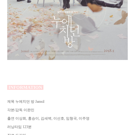
INFORMATION
제목 누에치던 방 Jamsil
각본/감독 이완민
출연 이상희, 홍승이, 김새벽, 이선호, 임형국, 이주영
러닝타임 123분