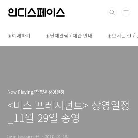
본문 바로가기
☀️예매하기
☀️단체관람 / 대관 안내
☀️오시는 길 /
Now Playing/작품별 상영일정
<미스 프레지던트> 상영일정
_11월 29일 종영
by indiespace_은
2017. 10. 19.