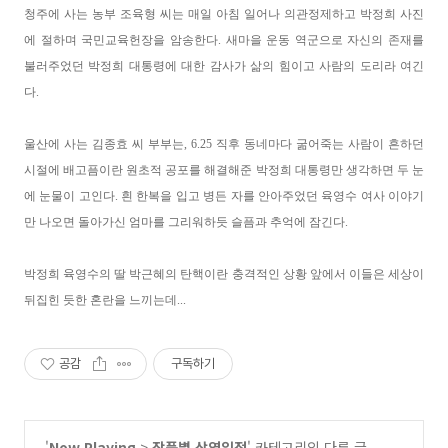
청주에 사는 농부 조육형 씨는 매일 아침 일어나 의관정제하고 박정희 사진
에 절하며 국민교육헌장을 암송한다. 새마을 운동 역군으로 자신의 존재를
불러주었던 박정희 대통령에 대한 감사가 삶의 힘이고 사람의 도리라 여긴
다.
울산에 사는 김종효 씨 부부는, 6.25 직후 동네마다 굶어죽는 사람이 흔하던
시절에 배고픔이란 원초적 공포를 해결해준 박정희 대통령만 생각하면 두 눈
에 눈물이 고인다. 흰 한복을 입고 병든 자를 안아주었던 육영수 여사 이야기
만 나오면 돌아가신 엄마를 그리워하듯 슬픔과 추억에 잠긴다.
박정희 육영수의 딸 박근혜의 탄핵이란 충격적인 상황 앞에서 이들은 세상이
뒤집힌 듯한 혼란을 느끼는데...
공감
구독하기
'
Now Playing
>
작품별 상영일정
' 카테고리의 다른 글