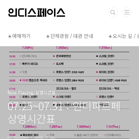
본문 바로가기
☀️예매하기
☀️단체관람 / 대관 안내
☀️오시는 길 /
Now Playing/상영시간표
07.25~07.31 : 인디파르페
상영시간표
by Banglee
2008. 7. 23.