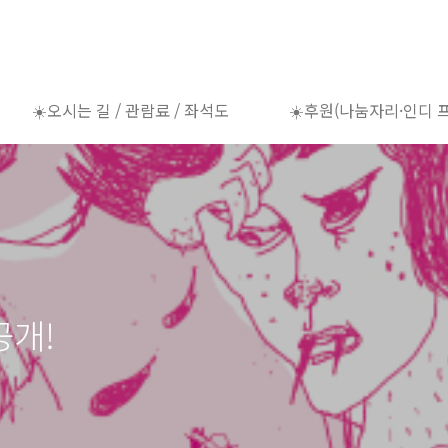
☀️오시는 길 / 관람료 / 좌석도
☀️후원(나눔자리·인디 
공개!