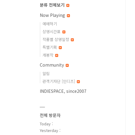
분류 전체보기
Now Playing
예매하기
상영시간표
작품별 상영일정
특별기획
개봉작
Community
알림
관객기자단 [인디즈]
INDIESPACE, since2007
전체 방문자
Today :
Yesterday :