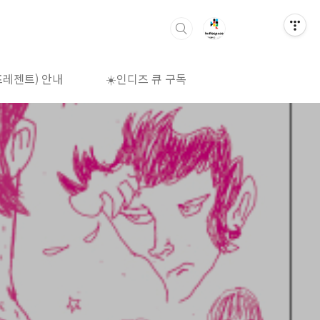
프레젠트) 안내
☀️인디즈 큐 구독
🌈상영시간표