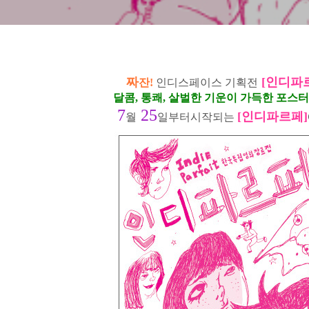
짜
[인디파
잔!
인디스페이스 기획전
달콤, 통쾌, 살벌한 기운이 가득한 포스
7
25
[인디파르페]
월
일부터시작되는