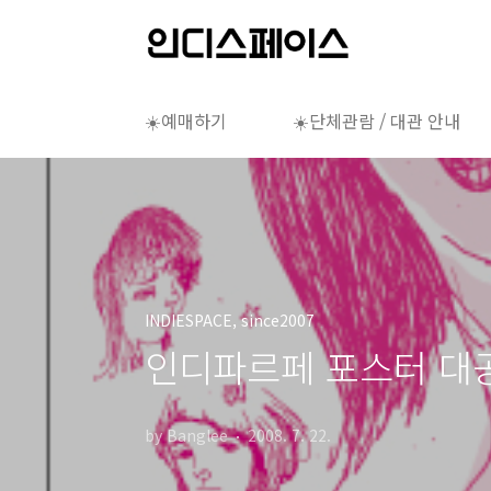
본문 바로가기
☀️예매하기
☀️단체관람 / 대관 안내
INDIESPACE, since2007
인디파르페 포스터 대
by Banglee
2008. 7. 22.