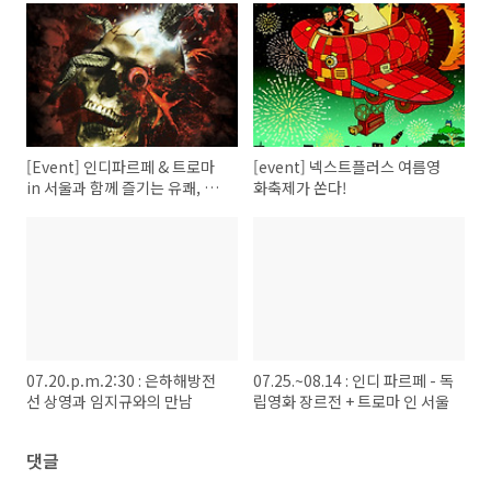
[Event] 인디파르페 & 트로마
[event] 넥스트플러스 여름영
in 서울과 함께 즐기는 유쾌, 통
화축제가 쏜다!
쾌한 이벤트!
07.20.p.m.2:30 : 은하해방전
07.25.~08.14 : 인디 파르페 - 독
선 상영과 임지규와의 만남
립영화 장르전 + 트로마 인 서울
댓글