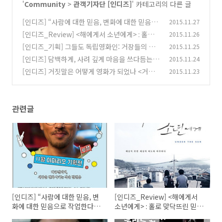
'
Community
>
관객기자단 [인디즈]
' 카테고리의 다른 글
[인디즈] “사람에 대한 믿음, 변화에 대한 믿음으
2015.11.27
로 작업한다” 한국의 다큐멘터리 감독들 - 이마리
[인디즈_Review] <해에게서 소년에게> : 홀로
2015.11.26
오 기획전 대담 기록
맞닥뜨린 믿음의 허상
(0)
[인디즈_기획] 그들도 독립영화인: 거장들의 독
2015.11.25
(0)
립영화
[인디즈] 담백하게, 사려 깊게 마음을 쓰다듬는
2015.11.24
(0)
'필름 투게더 - 연필로 명상하기' 인디토크(GV)
[인디즈] 거짓말은 어떻게 영화가 되었나 <거짓
2015.11.23
기록
말> 인디토크(GV) 기록
(0)
(0)
관련글
[인디즈] “사람에 대한 믿음, 변
[인디즈_Review] <해에게서
화에 대한 믿음으로 작업한다”
소년에게> : 홀로 맞닥뜨린 믿음
한국의 다큐멘터리 감독들 - 이
의 허상