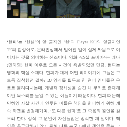
‘현피’는 ‘현실’의 앞 글자인 ‘현’과 Player Kill의 앞글자인
‘P’의 합성어로, 온라인상에서 벌어진 일이 실제 싸움으로 이
어지는 것을 의미하는 신조어다. 영화 <소셜 포비아>는 레나
(민하영) 현피 이후로 모든 사건이 촉발되었던 만큼, 현피는
영화의 핵심 소재다. 현피가 대체 어떤 의미이기에 그들은 그
토록 집착했던 걸까? BJ 양게를 필두로 한 현피 멤버들은 우
르르 몰려다니는데, 개별적 정체성을 숨긴 채 무리로 존재해
야만 목소리를 높일 수 있는 이들이기 때문이다. 현피 때문에
민하영 자살 사건에 연루된 이들은 책임을 회피하기 위해 계
속 타겟을 변경해가며, ‘또 다른 현피’로 그 죽음의 원인을 찾
으려 한다. 정작 그 원인이 자신들임은 망각한 채 말이다. 책
임을 추궁당하지 않기 위해 다른 누군가에게 책임을 묻는 그