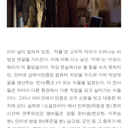
이미 널리 알려져 있듯, ‘악플’은 고의적 악의가 드러나는 비
방성 댓글을 가리킨다. 이에 비해 다소 낯선 ‘키워’는 ‘키보드
워리어’의 줄임말이다. 막상 현실에서는 별 힘을 쓰지 못하지
만, 인터넷 상에서만큼은 컴퓨터 자판을 두드려 가며 악성댓
글을 생산하는 전사(戰士)가 되는 이들을 일컫는다. 이 전사
들은 저마다 다른 환경에서 다른 직업을 갖고 살아가는 이들
이다. 그러나 SNS 안에서 만큼은 모두 신분을 벗고 대등한 위
치에 선다. 실제로 <소셜포비아>에서 민하영(하윤경 분) 현피
사건에 연루되었던 멤버들은 경찰 준비생(변요한, 이주승
분), 인터넷 방송 BJ(류준열 분), 남고생, 군인 등 그 층위가 매