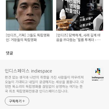
마리오 기획전 대담 기록
[인디즈_기획] 그들도 독립영화
[인디즈] 담백하게, 사려 깊게 마
인: 거장들의 독립영화
음을 쓰다듬는 '필름 투게더 - 연
필로 명상하기' 인디토크(GV)
기록
댓글
인디스페이스 indiespace
편견 없는 생각과 나만의 취향을 가진 사람들이 어우러져
오늘이 기대되고 내일이 궁금해지는 세상을 꿈꿉니다. 다
양한 목소리의 독립영화를 끊임없이 상영하는 여기는 한
국 최초 독립영화전용관 인디스페이스입니다.
구독하기