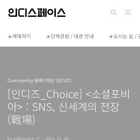
본문 바로가기
☀️예매하기
☀️단체관람 / 대관 안내
☀️오시는 길 /
Community/관객기자단 [인디즈]
[인디즈_Choice] <소셜포비
아> : SNS, 신세계의 전장
(戰場)
by indiespace_은
2015. 11. 26.